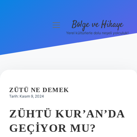
Bölge ve Hikaye
menüyü
aç
Yerel kültürlerle dolu neşeli yolculuk!
Anasayfa
Gizlilik Politikası
Yasal Uyarı
Hakkımızda
ZÜTÜ NE DEMEK
Tarih: Kasım 9, 2024
ZÜHTÜ KUR’AN’DA
GEÇIYOR MU?