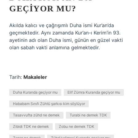
GEÇIYOR MU?
Akılda kalıcı ve çağrışımlı Duha ismi Kur’an’da
geçmektedir. Aynı zamanda Kur’an-ı Kerim’in 93.
ayetinin adı olan Duha ismi, günün en güzel vakti
olan sabah vakti anlamına gelmektedir.
Tarih:
Makaleler
Duha Kuranda geçiyor mu
Elif Zümra Kuranda geçiyor mu
Hababam Sınıfı Zühtü şarkısı kim söylüyor
Tasavvufta zühd ne demek
Turabi ne demek TDK
Zibidi TDK ne demek
Zobu ne demek TDK
Zopor ne demek
Zühd kelimesi Kuranda geçiyor mu