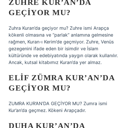
ZÜHRE KUR’AN’DA
GEÇIYOR MU?
Zuhra Kuran’da geçiyor mu? Zuhre ismi Arapça
kökenli olmasına ve “parlak” anlamına gelmesine
rağmen, Kuran-ı Kerim’de geçmiyor. Zuhre, Venüs
gezegenini ifade eden bir isimdir ve İslam
kültüründe ve edebiyatında yaygın olarak kullanılır.
Ancak, kutsal kitabımız Kuran’da yer almaz.
ELIF ZÜMRA KUR’AN’DA
GEÇIYOR MU?
ZUMRA KUR’AN’DA GEÇİYOR MU? Zumra ismi
Kur’an’da geçmez. Kökeni Arapçadır.
DUHA KUR’AN’DA