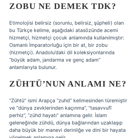
ZOBU NE DEMEK TDK?
Etimolojisi belirsiz (sorunlu, belirsiz, şüpheli) olan
bu Türkçe kelime, aşağıdaki atasözünde acemi
hizmetçi, hizmetçi çocuk anlamında kullanılmıştır:
Osmanlı İmparatorluğu için bir at, bir zobu
(hizmetçi). Anadolu’daki dil koleksiyonlarında
“büyük adam, jandarma ve genç adam”
anlamlarıyla bulunur.
ZÜHTÜ’NUN ANLAMI NE?
“Zühtü” ismi Arapça “zuhd” kelimesinden türemiştir
ve “dünya zevklerinden kaçınma”, “tasavvufî
perhiz”, “zühd hayatı” anlamına gelir. İslam
geleneğinde zühdü, dünya bağlarından uzaklaşıp
daha büyük bir manevi derinliğe ve dini bir hayata
yönelmek anlamına gelir.