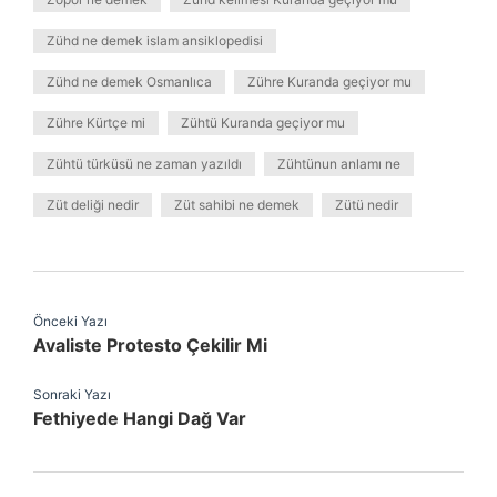
Zühd ne demek islam ansiklopedisi
Zühd ne demek Osmanlıca
Zühre Kuranda geçiyor mu
Zühre Kürtçe mi
Zühtü Kuranda geçiyor mu
Zühtü türküsü ne zaman yazıldı
Zühtünun anlamı ne
Züt deliği nedir
Züt sahibi ne demek
Zütü nedir
Önceki Yazı
Avaliste Protesto Çekilir Mi
Sonraki Yazı
Fethiyede Hangi Dağ Var