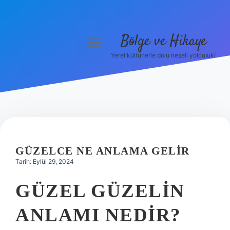
Bölge ve Hikaye
menüyü
aç
Yerel kültürlerle dolu neşeli yolculuk!
Anasayfa
Gizlilik Politikası
Yasal Uyarı
Hakkımızda
GÜZELCE NE ANLAMA GELIR
Tarih: Eylül 29, 2024
GÜZEL GÜZELIN
ANLAMI NEDIR?