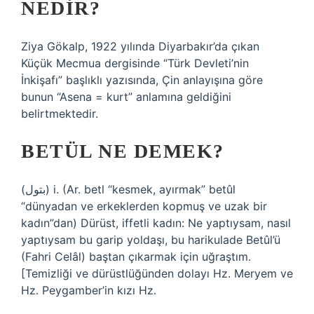
NEDIR?
Ziya Gökalp, 1922 yılında Diyarbakır’da çıkan
Küçük Mecmua dergisinde “Türk Devleti’nin
İnkişafı” başlıklı yazısında, Çin anlayışına göre
bunun “Asena = kurt” anlamına geldiğini
belirtmektedir.
BETÜL NE DEMEK?
(ﺑﺘﻮﻝ) i. (Ar. betl “kesmek, ayırmak” betûl
“dünyadan ve erkeklerden kopmuş ve uzak bir
kadın”dan) Dürüst, iffetli kadın: Ne yaptıysam, nasıl
yaptıysam bu garip yoldaşı, bu harikulade Betûl’ü
(Fahri Celâl) baştan çıkarmak için uğraştım.
[Temizliği ve dürüstlüğünden dolayı Hz. Meryem ve
Hz. Peygamber’in kızı Hz.