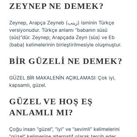
ZEYNEP NE DEMEK?
Zeynep, Arapça Zeyneb (زينب) isminin Türkçe
versiyonudur. Türkçe anlamı “babanın süsü
(süs)”dür. Zeynep; Arapçada Zeyn (süs) ve Eb
(baba) kelimelerinin birleştirilmesiyle oluşmuştur.
BIR GÜZELI NE DEMEK?
GÜZEL BİR MAKALENİN AÇIKLAMASI: Çok iyi,
kapsamlı, güzel.
GÜZEL VE HOŞ EŞ
ANLAMLI MI?
Çoğu insan “güzel”, “iyi” ve “sevimli” kelimelerini
“güzel” kelimesine alternatif olarak tercih eder.