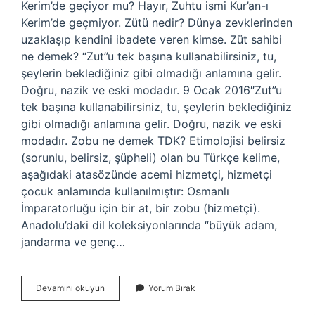
Kerim’de geçiyor mu? Hayır, Zuhtu ismi Kur’an-ı
Kerim’de geçmiyor. Zütü nedir? Dünya zevklerinden
uzaklaşıp kendini ibadete veren kimse. Züt sahibi
ne demek? “Zut”u tek başına kullanabilirsiniz, tu,
şeylerin beklediğiniz gibi olmadığı anlamına gelir.
Doğru, nazik ve eski modadır. 9 Ocak 2016″Zut”u
tek başına kullanabilirsiniz, tu, şeylerin beklediğiniz
gibi olmadığı anlamına gelir. Doğru, nazik ve eski
modadır. Zobu ne demek TDK? Etimolojisi belirsiz
(sorunlu, belirsiz, şüpheli) olan bu Türkçe kelime,
aşağıdaki atasözünde acemi hizmetçi, hizmetçi
çocuk anlamında kullanılmıştır: Osmanlı
İmparatorluğu için bir at, bir zobu (hizmetçi).
Anadolu’daki dil koleksiyonlarında “büyük adam,
jandarma ve genç…
Zütü
Devamını okuyun
Yorum Bırak
Ne
Demek