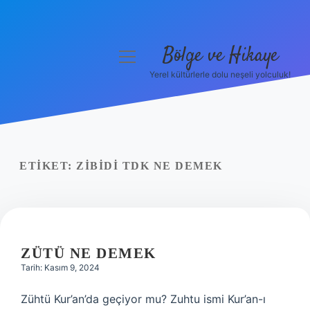
Bölge ve Hikaye
menüyü
aç
Yerel kültürlerle dolu neşeli yolculuk!
Anasayfa
Gizlilik Politikası
Yasal Uyarı
ETIKET:
ZIBIDI TDK NE DEMEK
Hakkımızda
ZÜTÜ NE DEMEK
Tarih: Kasım 9, 2024
Zühtü Kur’an’da geçiyor mu? Zuhtu ismi Kur’an-ı