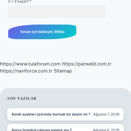
5 + 3 kaçtır?
*
https://www.tulaforum.com
https://parweld.com.tr
https://naviforce.com.tr
Sitemap
SIDEBAR
SON YAZILAR
Kendi ayakları üzerinde durmak bir deyim mi ?
Ağustos 7, 2026
Borsa İstanbul çalışanı memur mu ?
Ağustos 6, 2026