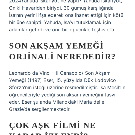
2024Yahuda İskariyot ne yaptı? Yahuda İskariyot,
Oniki Havariden biriydi. 30 gümüş karşılığında
İsa’nın yerini ifşa ederek ona ihanet ettiği için kötü
bir üne sahipti. Yahuda, İsa’yı tutuklamak için
adamlar getirdi ve onu bir öpücükle teşhis etti.
SON AKŞAM YEMEĞI
ORJINALI NEREDEDIR?
Leonardo da Vinci – Il Cenacolo/ Son Akşam
Yemeği (1497) Eser, 15. yüzyılda Dük Lodovico
Sforza’nın isteği üzerine resmedilmiştir. İsa Mesih’in
öğrencileriyle yediği son akşam yemeğini tasvir
eder. Eser şu anda Milano’daki Maria delle
Grazie’de sergilenmektedir.
ÇOK AŞK FILMI NE