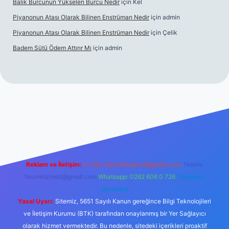
Balık Burcunun Yükselen Burcu Nedir
için
Kel
Piyanonun Atası Olarak Bilinen Enstrüman Nedir
için
admin
Piyanonun Atası Olarak Bilinen Enstrüman Nedir
için
Çelik
Badem Sütü Ödem Attırır Mı
için
admin
lexbett.net
tulipbetgiris.org
Reklam ve İletişim:
E-mail:
backlinkpaneli@gmail.com
Teams:
forumhizmeti@gmail.com
Whatsapp: 0262 606 0 726
Telegram:
@karabul
Yasal Uyarı:
Sitemiz, 5651 Sayılı Kanun gereğince Bilgi Teknolojileri
ve İletişim Kurumu (BTK) tarafından onaylanmış bir Yer Sağlayıcı
olarak hizmet vermektedir. Bu nedenle, sitedeki içerikleri proaktif