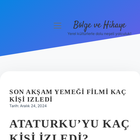
Bölge ve Hikaye
menüyü
aç
Yerel kültürlerle dolu neşeli yolculuk!
Anasayfa
Gizlilik Politikası
Yasal Uyarı
Hakkımızda
SON AKŞAM YEMEĞI FILMI KAÇ
KIŞI IZLEDI
Tarih: Aralık 24, 2024
ATATURKU’YU KAÇ
KIŞI IZLEDI?