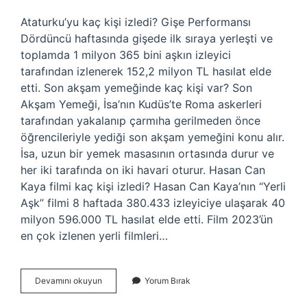
Ataturku’yu kaç kişi izledi? Gişe Performansı
Dördüncü haftasında gişede ilk sıraya yerleşti ve
toplamda 1 milyon 365 bini aşkın izleyici
tarafından izlenerek 152,2 milyon TL hasılat elde
etti. Son akşam yemeğinde kaç kişi var? Son
Akşam Yemeği, İsa’nın Kudüs’te Roma askerleri
tarafından yakalanıp çarmıha gerilmeden önce
öğrencileriyle yediği son akşam yemeğini konu alır.
İsa, uzun bir yemek masasının ortasında durur ve
her iki tarafında on iki havari oturur. Hasan Can
Kaya filmi kaç kişi izledi? Hasan Can Kaya’nın “Yerli
Aşk” filmi 8 haftada 380.433 izleyiciye ulaşarak 40
milyon 596.000 TL hasılat elde etti. Film 2023’ün
en çok izlenen yerli filmleri…
Son
Devamını okuyun
Yorum Bırak
Akşam
Yemeği