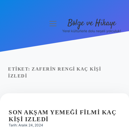
Bölge ve Hikaye
menüyü
aç
Yerel kültürlerle dolu neşeli yolculuk!
Anasayfa
Gizlilik Politikası
Yasal Uyarı
ETIKET:
ZAFERIN RENGI KAÇ KIŞI
IZLEDI
Hakkımızda
SON AKŞAM YEMEĞI FILMI KAÇ
KIŞI IZLEDI
Tarih: Aralık 24, 2024