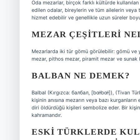
Oda mezarlar, birçok farklı kültürde kullanıla
edilen odalar, bireylerin ve tüm ailelerin veya 
hizmet edebilir ve genellikle uzun süreler boyu
MEZAR ÇEŞITLERI NE
Mezarlarda iki tür gömü görülebilir: gömü ve 
mezar, pithos mezar, piramit mezar ve sunak bi
BALBAN NE DEMEK?
Balbal (Kırgızca: балбал, [bɑɫbɑɫ]), (Tivan Tü
kişinin anısına mezarın veya bazı kurganların et
diri öldürdüğü kişileri sembolize eder. Bir ki
kahramandır.
ESKI TÜRKLERDE KUL