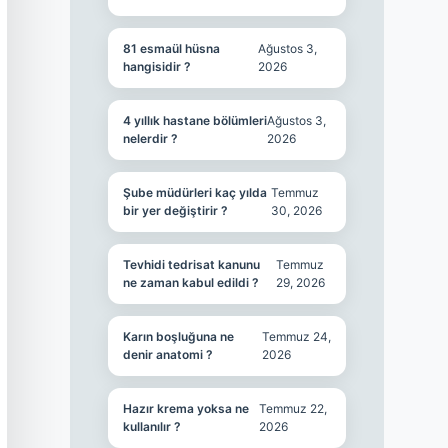
81 esmaül hüsna
Ağustos 3,
hangisidir ?
2026
4 yıllık hastane bölümleri
Ağustos 3,
nelerdir ?
2026
Şube müdürleri kaç yılda
Temmuz
bir yer değiştirir ?
30, 2026
Tevhidi tedrisat kanunu
Temmuz
ne zaman kabul edildi ?
29, 2026
Karın boşluğuna ne
Temmuz 24,
denir anatomi ?
2026
Hazır krema yoksa ne
Temmuz 22,
kullanılır ?
2026