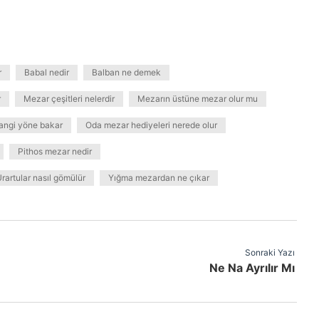
r
Babal nedir
Balban ne demek
r
Mezar çeşitleri nelerdir
Mezarın üstüne mezar olur mu
hangi yöne bakar
Oda mezar hediyeleri nerede olur
Pithos mezar nedir
rartular nasıl gömülür
Yığma mezardan ne çıkar
Sonraki Yazı
Ne Na Ayrılır Mı