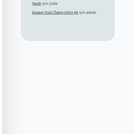
Nedir
için
Çelik
Badem Sütü Ödem Attırır Mı
için
admin