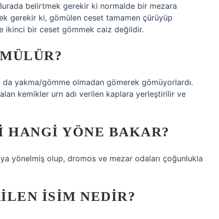
urada belirtmek gerekir ki normalde bir mezara
tmek gerekir ki, gömülen ceset tamamen çürüyüp
 ikinci bir ceset gömmek caiz değildir.
ÖMÜLÜR?
 ya da yakma/gömme olmadan gömerek gömüyorlardı.
an kemikler urn adı verilen kaplara yerleştirilir ve
I HANGI YÖNE BAKAR?
uya yönelmiş olup, dromos ve mezar odaları çoğunlukla
ILEN ISIM NEDIR?