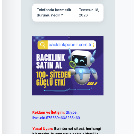
Telefonda kozmetik
Temmuz 18,
durumu nedir ?
2026
Reklam ve İletişim:
Skype:
live:.cid.575569c608265c69
Yasal Uyarı:
Bu internet sitesi, herhangi
bir marka, kurum veya şahıs şirketi ile