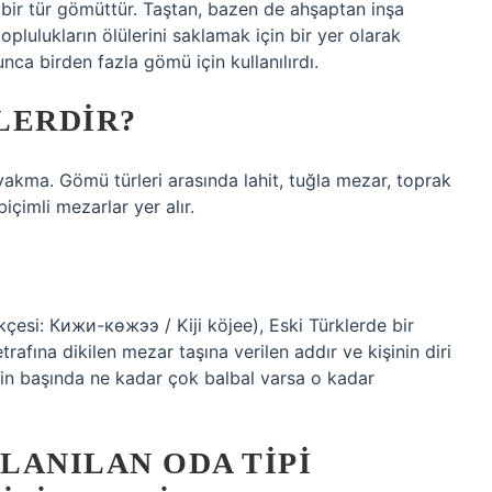
n bir tür gömüttür. Taştan, bazen de ahşaptan inşa
toplulukların ölülerini saklamak için bir yer olarak
nca birden fazla gömü için kullanılırdı.
LERDIR?
yakma. Gömü türleri arasında lahit, tuğla mezar, toprak
çimli mezarlar yer alır.
rkçesi: Кижи-көжээ / Kiji köjee), Eski Türklerde bir
rafına dikilen mezar taşına verilen addır ve kişinin diri
şinin başında ne kadar çok balbal varsa o kadar
LANILAN ODA TIPI