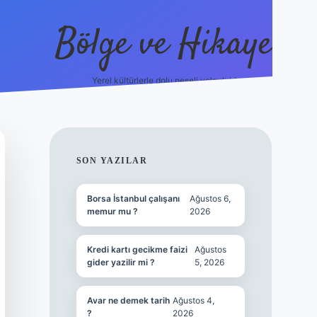
Bölge ve Hikaye
Yerel kültürlerle dolu neşeli yolculuk!
grand opera bet
ele
SIDEBAR
SON YAZILAR
Borsa İstanbul çalışanı
Ağustos 6,
memur mu ?
2026
Kredi kartı gecikme faizi
Ağustos
gider yazilir mi ?
5, 2026
Avar ne demek tarih
Ağustos 4,
?
2026