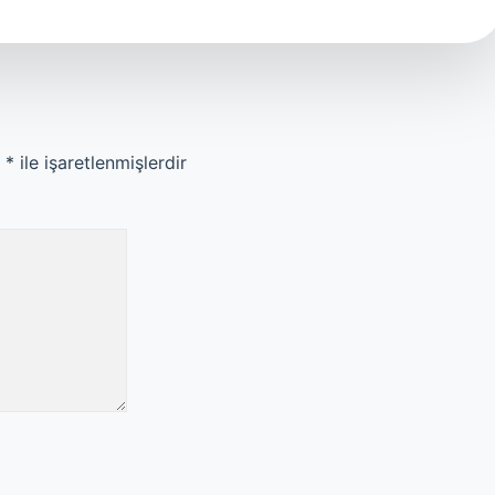
r
*
ile işaretlenmişlerdir