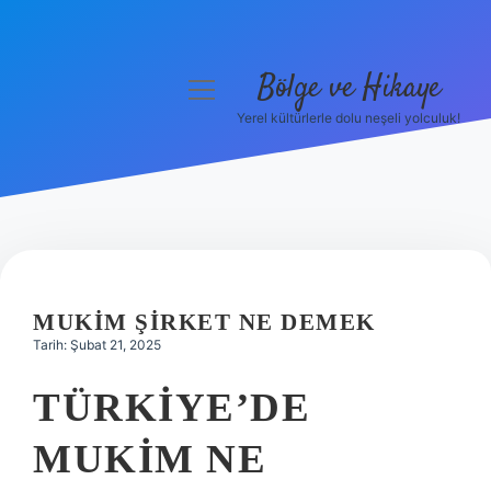
Bölge ve Hikaye
menüyü
aç
Yerel kültürlerle dolu neşeli yolculuk!
Anasayfa
Gizlilik Politikası
Yasal Uyarı
Hakkımızda
MUKIM ŞIRKET NE DEMEK
Tarih: Şubat 21, 2025
TÜRKIYE’DE
MUKIM NE