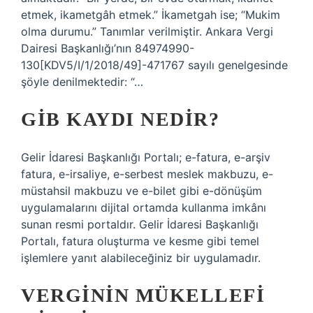
etmek, ikametgâh etmek.” İkametgah ise; “Mukim
olma durumu.” Tanımlar verilmiştir. Ankara Vergi
Dairesi Başkanlığı’nın 84974990-
130[KDV5/I/1/2018/49]-471767 sayılı genelgesinde
şöyle denilmektedir: “…
GİB KAYDI NEDIR?
Gelir İdaresi Başkanlığı Portalı; e-fatura, e-arşiv
fatura, e-irsaliye, e-serbest meslek makbuzu, e-
müstahsil makbuzu ve e-bilet gibi e-dönüşüm
uygulamalarını dijital ortamda kullanma imkânı
sunan resmi portaldır. Gelir İdaresi Başkanlığı
Portalı, fatura oluşturma ve kesme gibi temel
işlemlere yanıt alabileceğiniz bir uygulamadır.
VERGININ MÜKELLEFI