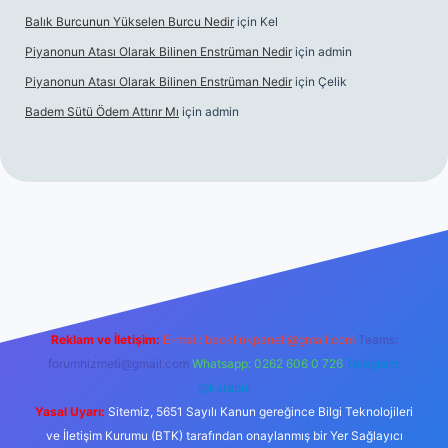
Balık Burcunun Yükselen Burcu Nedir
için
Kel
Piyanonun Atası Olarak Bilinen Enstrüman Nedir
için
admin
Piyanonun Atası Olarak Bilinen Enstrüman Nedir
için
Çelik
Badem Sütü Ödem Attırır Mı
için
admin
t
elexbett.net
tulipbetgiris.org
Reklam ve İletişim:
E-mail:
backlinkpaneli@gmail.com
Teams:
forumhizmeti@gmail.com
Whatsapp: 0262 606 0 726
Telegram:
@karabul
Yasal Uyarı:
Sitemiz, 5651 Sayılı Kanun gereğince Bilgi Teknolojileri
ve İletişim Kurumu (BTK) tarafından onaylanmış bir Yer Sağlayıcı