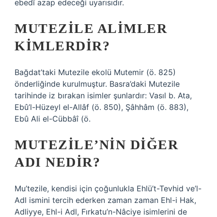
ebedî azap edeceği uyarısıdır.
MUTEZILE ALIMLER
KIMLERDIR?
Bağdat’taki Mutezile ekolü Mutemir (ö. 825)
önderliğinde kurulmuştur. Basra’daki Mutezile
tarihinde iz bırakan isimler şunlardır: Vasıl b. Ata,
Ebû’l-Hüzeyl el-Allâf (ö. 850), Şâhhâm (ö. 883),
Ebû Ali el-Cübbâî (ö.
MUTEZILE’NIN DIĞER
ADI NEDIR?
Mu’tezile, kendisi için çoğunlukla Ehlü’t-Tevhid ve’l-
Adl ismini tercih ederken zaman zaman Ehl-i Hak,
Adliyye, Ehl-i Adl, Fırkatu’n-Nâciye isimlerini de