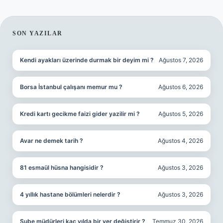
SIDEBAR
SON YAZILAR
Kendi ayakları üzerinde durmak bir deyim mi ?
Ağustos 7, 2026
Borsa İstanbul çalışanı memur mu ?
Ağustos 6, 2026
Kredi kartı gecikme faizi gider yazilir mi ?
Ağustos 5, 2026
Avar ne demek tarih ?
Ağustos 4, 2026
81 esmaül hüsna hangisidir ?
Ağustos 3, 2026
4 yıllık hastane bölümleri nelerdir ?
Ağustos 3, 2026
Şube müdürleri kaç yılda bir yer değiştirir ?
Temmuz 30, 2026