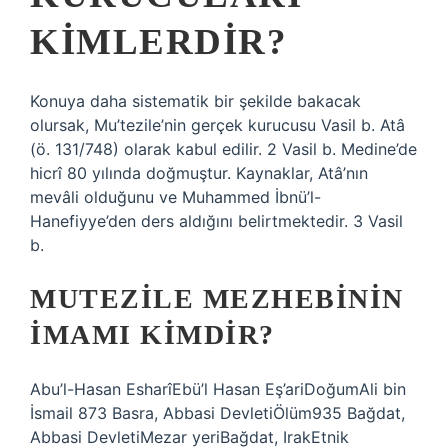
KIMLERDIR?
Konuya daha sistematik bir şekilde bakacak
olursak, Mu’tezile’nin gerçek kurucusu Vasil b. Atâ
(ö. 131/748) olarak kabul edilir. 2 Vasil b. Medine’de
hicrî 80 yılında doğmuştur. Kaynaklar, Atâ’nın
mevâli olduğunu ve Muhammed İbnü’l-
Hanefiyye’den ders aldığını belirtmektedir. 3 Vasil
b.
MUTEZILE MEZHEBININ
IMAMI KIMDIR?
Abu’l-Hasan EsharîEbü’l Hasan Eş’ariDoğumAli bin
İsmail 873 Basra, Abbasi DevletiÖlüm935 Bağdat,
Abbasi DevletiMezar yeriBağdat, IrakEtnik