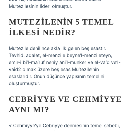
Mu’tezilesinin lideri olmuştur.
MUTEZILENIN 5 TEMEL
İLKESI NEDIR?
Mu’tezile denilince akla ilk gelen beş esastır.
Tevhid, adalet, el-menzile beyne’l-menzileteyn,
emir-i bi’l-ma’ruf nehiy ani’l-munker ve el-vaʻd ve’l-
vaîd2 olmak üzere beş esas Mu’tezile’nin
esaslarıdır. Onun düşünce yapısının temelini
oluşturmuştur.
CEBRIYYE VE CEHMIYYE
AYNI MI?
√ Cehmiyye’ye Cebriyye denmesinin temel sebebi,