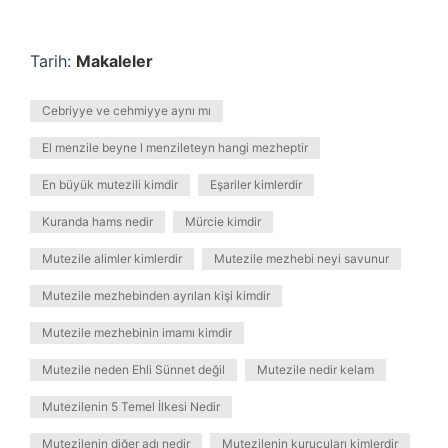
Tarih:
Makaleler
Cebriyye ve cehmiyye aynı mı
El menzile beyne l menzileteyn hangi mezheptir
En büyük mutezili kimdir
Eşariler kimlerdir
Kuranda hams nedir
Mürcie kimdir
Mutezile alimler kimlerdir
Mutezile mezhebi neyi savunur
Mutezile mezhebinden ayrılan kişi kimdir
Mutezile mezhebinin imamı kimdir
Mutezile neden Ehli Sünnet değil
Mutezile nedir kelam
Mutezilenin 5 Temel İlkesi Nedir
Mutezilenin diğer adı nedir
Mutezilenin kurucuları kimlerdir