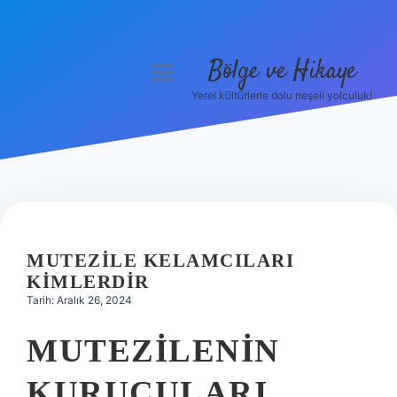
Bölge ve Hikaye
menüyü
aç
Yerel kültürlerle dolu neşeli yolculuk!
Anasayfa
Gizlilik Politikası
Yasal Uyarı
Hakkımızda
MUTEZILE KELAMCILARI
KIMLERDIR
Tarih: Aralık 26, 2024
MUTEZILENIN
KURUCULARI