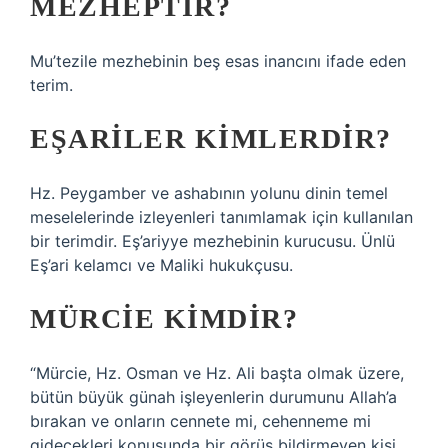
MEZHEPTIR?
Mu’tezile mezhebinin beş esas inancını ifade eden
terim.
EŞARILER KIMLERDIR?
Hz. Peygamber ve ashabının yolunu dinin temel
meselelerinde izleyenleri tanımlamak için kullanılan
bir terimdir. Eş’ariyye mezhebinin kurucusu. Ünlü
Eş’ari kelamcı ve Maliki hukukçusu.
MÜRCIE KIMDIR?
“Mürcie, Hz. Osman ve Hz. Ali başta olmak üzere,
bütün büyük günah işleyenlerin durumunu Allah’a
bırakan ve onların cennete mi, cehenneme mi
gidecekleri konusunda bir görüş bildirmeyen kişi