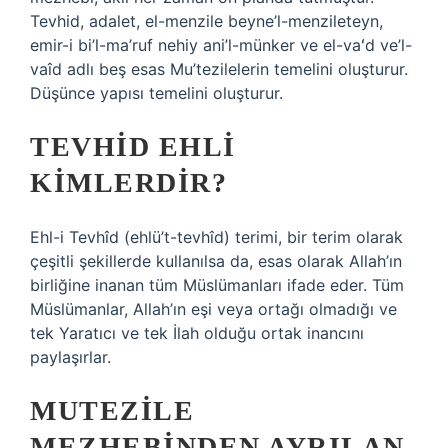
Tevhid, adalet, el-menzile beyne’l-menzileteyn,
emir-i bi’l-ma’ruf nehiy ani’l-münker ve el-vaʻd ve’l-
vaîd adlı beş esas Mu’tezilelerin temelini oluşturur.
Düşünce yapısı temelini oluşturur.
TEVHID EHLI
KIMLERDIR?
Ehl-i Tevhîd (ehlü’t-tevhîd) terimi, bir terim olarak
çeşitli şekillerde kullanılsa da, esas olarak Allah’ın
birliğine inanan tüm Müslümanları ifade eder. Tüm
Müslümanlar, Allah’ın eşi veya ortağı olmadığı ve
tek Yaratıcı ve tek İlah olduğu ortak inancını
paylaşırlar.
MUTEZILE
MEZHEBINDEN AYRILAN