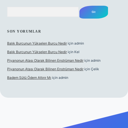
Arama
SON YORUMLAR
Balık Burcunun Yükselen Burcu Nedir
için
admin
Balık Burcunun Yükselen Burcu Nedir
için
Kel
Piyanonun Atası Olarak Bilinen Enstrüman Nedir
için
admin
Piyanonun Atası Olarak Bilinen Enstrüman Nedir
için
Çelik
Badem Sütü Ödem Attırır Mı
için
admin
lexbett.net
tulipbetgiris.org