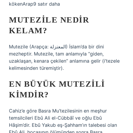
kökenArap9 satır daha
MUTEZILE NEDIR
KELAM?
Mutezile (Arapça: المعتزلة) İslam’da bir dini
mezheptir. Mutezile, tam anlamıyla “giden,
uzaklaşan, kenara çekilen” anlamına gelir (i’tezele
kelimesinden türemiştir).
EN BÜYÜK MUTEZILI
KIMDIR?
Cahiz’e göre Basra Mu’tezilesinin en meşhur
temsilcileri Ebû Ali el-Cübbâî ve oğlu Ebû
Hâşim’dir. Ebû Yakub eş-Şahham’ın talebesi olan
Ebû Ali, hocasının ölümünden sonra Basra