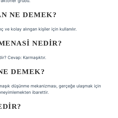
faktörler grubu.
AN NE DEMEK?
ve kolay alıngan kişiler için kullanılır.
MENASI NEDIR?
ir? Cevap: Karmaşıktır.
NE DEMEK?
armaşık düşünme mekanizması, gerçeğe ulaşmak için
eneyimlemekten ibarettir.
EDIR?