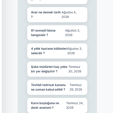
Avar ne demek tarih
Ağustos 4,
?
2026
81 esmaül hüsna
Ağustos 3,
hangisidir ?
2026
4 yıllık hastane bölümleri
Ağustos 3,
nelerdir ?
2026
Şube müdürleri kaç yılda
Temmuz
bir yer değiştirir ?
30, 2026
Tevhidi tedrisat kanunu
Temmuz
ne zaman kabul edildi ?
29, 2026
Karın boşluğuna ne
Temmuz 24,
denir anatomi ?
2026