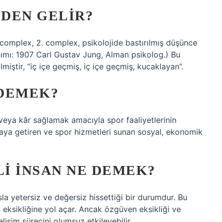
DEN GELIR?
complex, 2. complex, psikolojide bastırılmış düşünce
lanımı: 1907 Carl Gustav Jung, Alman psikolog.) Bu
miştir, “iç içe geçmiş, iç içe geçmiş, kucaklayan”.
 DEMEK?
veya kâr sağlamak amacıyla spor faaliyetlerinin
araya getiren ve spor hizmetleri sunan sosyal, ekonomik
I INSAN NE DEMEK?
asla yetersiz ve değersiz hissettiği bir durumdur. Bu
n eksikliğine yol açar. Ancak özgüven eksikliği ve
lişim sürecini olumsuz etkileyebilir.