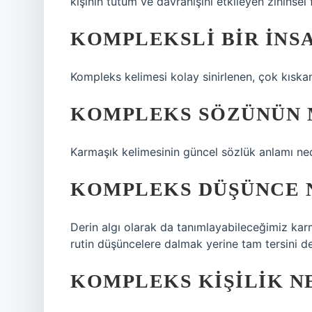
kişinin tutum ve davranışını etkileyen zihinsel 
KOMPLEKSLI BIR INS
Kompleks kelimesi kolay sinirlenen, çok kıskanç 
KOMPLEKS SÖZÜNÜN 
Karmaşık kelimesinin güncel sözlük anlamı ned
KOMPLEKS DÜŞÜNCE 
Derin algı olarak da tanımlayabileceğimiz k
rutin düşüncelere dalmak yerine tam tersini d
KOMPLEKS KIŞILIK N