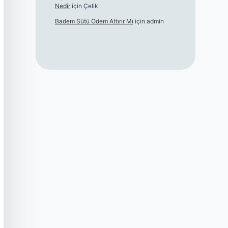
Nedir
için
Çelik
Badem Sütü Ödem Attırır Mı
için
admin