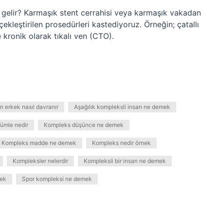
 gelir? Karmaşık stent cerrahisi veya karmaşık vakadan
kleştirilen prosedürleri kastediyoruz. Örneğin; çatallı
 kronik olarak tıkalı ven (CTO).
n erkek nasıl davranır
Aşağılık kompleksli insan ne demek
ümle nedir
Kompleks düşünce ne demek
Kompleks madde ne demek
Kompleks nedir örnek
Kompleksler nelerdir
Kompleksli bir insan ne demek
ek
Spor kompleksi ne demek