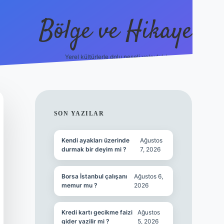
Bölge ve Hikaye
Yerel kültürlerle dolu neşeli yolculuk!
grand opera bet
el
SIDEBAR
SON YAZILAR
Kendi ayakları üzerinde
Ağustos
durmak bir deyim mi ?
7, 2026
Borsa İstanbul çalışanı
Ağustos 6,
memur mu ?
2026
Kredi kartı gecikme faizi
Ağustos
gider yazilir mi ?
5, 2026