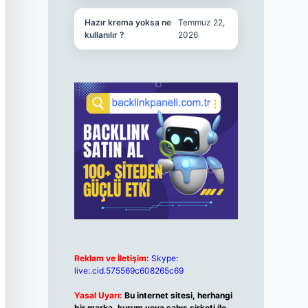
Hazır krema yoksa ne
Temmuz 22,
kullanılır ?
2026
Reklam ve İletişim:
Skype:
live:.cid.575569c608265c69
Yasal Uyarı:
Bu internet sitesi, herhangi
bir marka, kurum veya şahıs şirketi ile