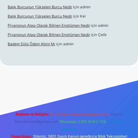
Balık Burcunun Yükselen Burcu Nedir
için
admin
Balık Burcunun Yükselen Burcu Nedir
için
Kel
Piyanonun Atası Olarak Bilinen Enstrüman Nedir
için
admin
Piyanonun Atası Olarak Bilinen Enstrüman Nedir
için
Çelik
Badem Sütü Ödem Attırır Mı
için
admin
lexbett.net
tulipbetgiris.org
Reklam ve İletişim:
E-mail:
backlinkpaneli@gmail.com
Teams:
forumhizmeti@gmail.com
Whatsapp: 0262 606 0 726
Telegram:
@karabul
Yasal Uyarı:
Sitemiz, 5651 Sayılı Kanun gereğince Bilgi Teknolojileri