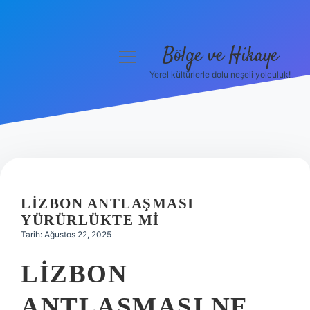
Bölge ve Hikaye
menüyü
aç
Yerel kültürlerle dolu neşeli yolculuk!
Anasayfa
Gizlilik Politikası
Yasal Uyarı
Hakkımızda
LIZBON ANTLAŞMASI
YÜRÜRLÜKTE MI
Tarih: Ağustos 22, 2025
LIZBON
ANTLAŞMASI NE