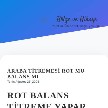
Bölge ve Hikaye
menüyü
aç
Yerel kültürlerle dolu neşeli yolculuk!
Anasayfa
Gizlilik Politikası
Yasal Uyarı
Hakkımızda
ARABA TITREMESI ROT MU
BALANS MI
Tarih: Ağustos 23, 2025
ROT BALANS
TITREME YAPAR