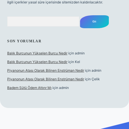
ilgili içerikler yasal süre içerisinde sitemizden kaldırılacaktır.
Arama
SON YORUMLAR
Balık Burcunun Yükselen Burcu Nedir
için
admin
Balık Burcunun Yükselen Burcu Nedir
için
Kel
Piyanonun Atası Olarak Bilinen Enstrüman Nedir
için
admin
Piyanonun Atası Olarak Bilinen Enstrüman Nedir
için
Çelik
Badem Sütü Ödem Attırır Mı
için
admin
lexbett.net
tulipbetgiris.org