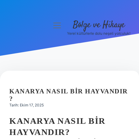
Bölge ve Hikaye
menüyü
aç
Yerel kültürlerle dolu neşeli yolculuk!
Anasayfa
Gizlilik Politikası
Yasal Uyarı
Hakkımızda
KANARYA NASIL BIR HAYVANDIR
?
Tarih: Ekim 17, 2025
KANARYA NASIL BIR
HAYVANDIR?