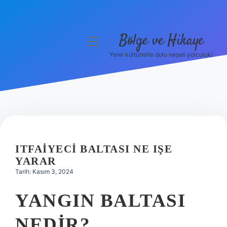
Bölge ve Hikaye
menüyü
aç
Yerel kültürlerle dolu neşeli yolculuk!
Anasayfa
Gizlilik Politikası
Yasal Uyarı
Hakkımızda
ITFAIYECI BALTASI NE IŞE
YARAR
Tarih: Kasım 3, 2024
YANGIN BALTASI
NEDIR?