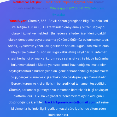
Reklam ve İletişim:
E-mail:
backlinkpaneli@gmail.com
Teams:
forumhizmeti@gmail.com
Whatsapp: 0262 606 0 726
Telegram:
@karabul
Yasal Uyarı:
Sitemiz, 5651 Sayılı Kanun gereğince Bilgi Teknolojileri
ve İletişim Kurumu (BTK) tarafından onaylanmış bir Yer Sağlayıcı
olarak hizmet vermektedir. Bu nedenle, sitedeki içerikleri proaktif
olarak denetleme veya araştırma yükümlülüğümüz bulunmamaktadır.
Ancak, üyelerimiz yazdıkları içeriklerin sorumluluğunu taşımakta olup,
siteye üye olarak bu sorumluluğu kabul etmiş sayılırlar. Bu internet
sitesi, herhangi bir marka, kurum veya şahıs şirketi ile hiçbir bağlantısı
bulunmamaktadır. Sitede yalnızca kendi hazırladığımız makaleler
paylaşılmaktadır. Burada yer alan içerikler haber niteliği taşımamakta
olup, gerçek kurum ve kişiler hakkında paylaşım yapılmamaktadır.
Gerçek kurum ve kişiler ile isim benzerlikleri tamamen tesadüfidir.
Sitemiz, kar amacı gütmeyen ve tamamen ücretsiz bir bilgi paylaşım
platformudur. Hukuka ve yasal düzenlemelere aykırı olduğunu
düşündüğünüz içerikleri,
backlinkpanelicomtr@gmail.com
adresine
bildirmeniz halinde, ilgili içerikler yasal süre içerisinde sitemizden
kaldırılacaktır.