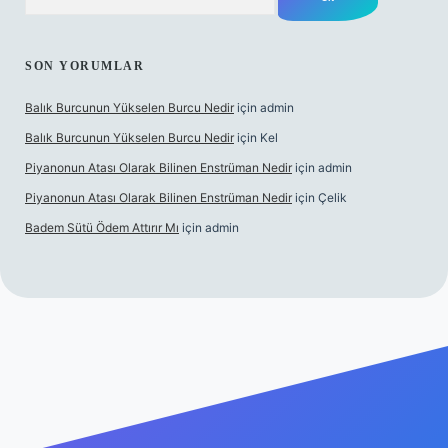
SON YORUMLAR
Balık Burcunun Yükselen Burcu Nedir
için
admin
Balık Burcunun Yükselen Burcu Nedir
için
Kel
Piyanonun Atası Olarak Bilinen Enstrüman Nedir
için
admin
Piyanonun Atası Olarak Bilinen Enstrüman Nedir
için
Çelik
Badem Sütü Ödem Attırır Mı
için
admin
lexbett.net
tulipbetgiris.org