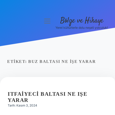
Bölge ve Hikaye
menüyü
aç
Yerel kültürlerle dolu neşeli yolculuk!
Anasayfa
Gizlilik Politikası
Yasal Uyarı
ETIKET:
BUZ BALTASI NE IŞE YARAR
Hakkımızda
ITFAIYECI BALTASI NE IŞE
YARAR
Tarih: Kasım 3, 2024