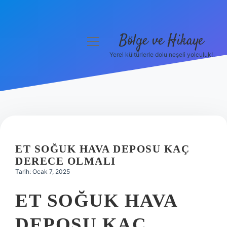
Bölge ve Hikaye
menüyü
aç
Yerel kültürlerle dolu neşeli yolculuk!
Anasayfa
Gizlilik Politikası
Yasal Uyarı
Hakkımızda
ET SOĞUK HAVA DEPOSU KAÇ
DERECE OLMALI
Tarih: Ocak 7, 2025
ET SOĞUK HAVA
DEPOSU KAÇ