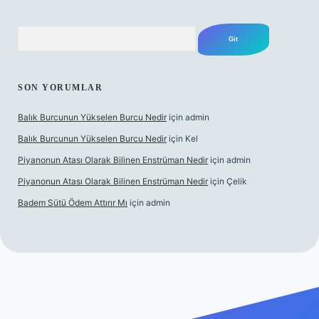
Arama
SON YORUMLAR
Balık Burcunun Yükselen Burcu Nedir
için
admin
Balık Burcunun Yükselen Burcu Nedir
için
Kel
Piyanonun Atası Olarak Bilinen Enstrüman Nedir
için
admin
Piyanonun Atası Olarak Bilinen Enstrüman Nedir
için
Çelik
Badem Sütü Ödem Attırır Mı
için
admin
exbett.net
tulipbetgiris.org