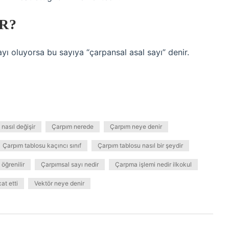
R?
ayı oluyorsa bu sayıya “çarpansal asal sayı” denir.
nasıl değişir
Çarpım nerede
Çarpım neye denir
Çarpım tablosu kaçıncı sınıf
Çarpım tablosu nasıl bir şeydir
öğrenilir
Çarpımsal sayı nedir
Çarpma işlemi nedir ilkokul
at etti
Vektör neye denir