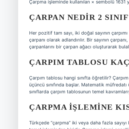
Çarpma işleminde kullanılan × sembolü 1631 yı
ÇARPAN NEDIR 2 SINIF
Her pozitif tam sayı, iki doğal sayının çarpımı o
çarpanı olarak adlandırılır. Bir sayının çarpanı
çarpanlarını bir çarpan ağacı oluşturarak bulal
ÇARPIM TABLOSU KAÇI
Çarpım tablosu hangi sınıfta öğretilir? Çarpım
üçüncü sınıfında başlar. Matematik müfredatı 
sınıflarda çarpım tablosunun temel kavramlarıyla
ÇARPMA IŞLEMINE KI
Türkçede “çarpma” iki veya daha fazla sayıyı 