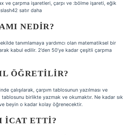
x ve çarpma işaretleri, çarpı ve :bölme işareti, eğik
kslash42 satır daha
AMI NEDIR?
 şekilde tanımlamaya yardımcı olan matematiksel bir
arak kabul edilir. 2’den 50’ye kadar çeşitli çarpma
IL ÖĞRETILIR?
klinde çalışılarak, çarpım tablosunun yazılması ve
tablosunu birlikte yazmak ve okumaktır. Ne kadar sık ​​
 ve beyin o kadar kolay öğrenecektir.
 ICAT ETTI?