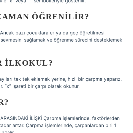
le “x” veya “·” sembolleriyle gösterilir.
ZAMAN ÖĞRENILIR?
. Ancak bazı çocuklara er ya da geç öğretilmesi
i sevmesini sağlamak ve öğrenme sürecini desteklemek
R ILKOKUL?
yıları tek tek eklemek yerine, hızlı bir çarpma yaparız.
. “x” işareti bir çarpı olarak okunur.
R?
RASINDAKİ İLİŞKİ Çarpma işlemlerinde, faktörlerden
i kadar artar. Çarpma işlemlerinde, çarpanlardan biri 1
azalır.