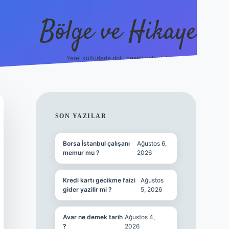
Bölge ve Hikaye
Yerel kültürlerle dolu neşeli yolculuk!
grand opera bet
ele
SIDEBAR
SON YAZILAR
Borsa İstanbul çalışanı
Ağustos 6,
memur mu ?
2026
Kredi kartı gecikme faizi
Ağustos
gider yazilir mi ?
5, 2026
Avar ne demek tarih
Ağustos 4,
?
2026