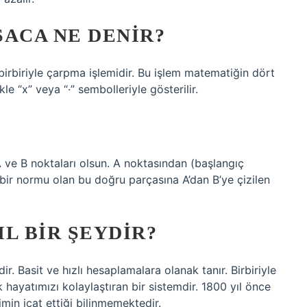
SACA NE DENIR?
birbiriyle çarpma işlemidir. Bu işlem matematiğin dört
le “x” veya “·” sembolleriyle gösterilir.
 ve B noktaları olsun. A noktasından (başlangıç ​​
e bir normu olan bu doğru parçasına A’dan B’ye çizilen
L BIR ŞEYDIR?
. Basit ve hızlı hesaplamalara olanak tanır. Birbiriyle
 hayatımızı kolaylaştıran bir sistemdir. 1800 yıl önce
imin icat ettiği bilinmemektedir.