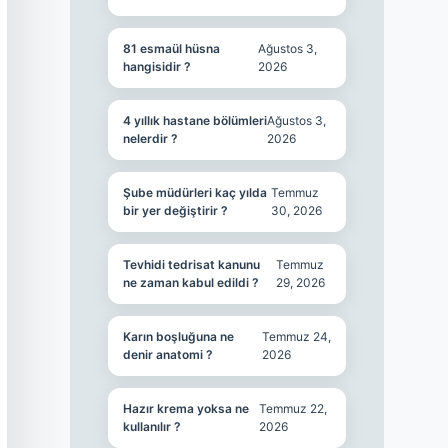
81 esmaül hüsna
Ağustos 3,
hangisidir ?
2026
4 yıllık hastane bölümleri
Ağustos 3,
nelerdir ?
2026
Şube müdürleri kaç yılda
Temmuz
bir yer değiştirir ?
30, 2026
Tevhidi tedrisat kanunu
Temmuz
ne zaman kabul edildi ?
29, 2026
Karın boşluğuna ne
Temmuz 24,
denir anatomi ?
2026
Hazır krema yoksa ne
Temmuz 22,
kullanılır ?
2026