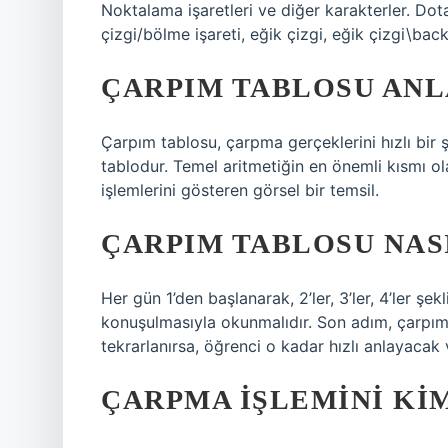
Noktalama işaretleri ve diğer karakterler. Dota
çizgi/bölme işareti, eğik çizgi, eğik çizgi\bac
ÇARPIM TABLOSU ANL
Çarpım tablosu, çarpma gerçeklerini hızlı bir
tablodur. Temel aritmetiğin en önemli kısmı ol
işlemlerini gösteren görsel bir temsil.
ÇARPIM TABLOSU NAS
Her gün 1’den başlanarak, 2’ler, 3’ler, 4’ler şe
konuşulmasıyla okunmalıdır. Son adım, çarpım 
tekrarlanırsa, öğrenci o kadar hızlı anlayacak
ÇARPMA IŞLEMINI KIM