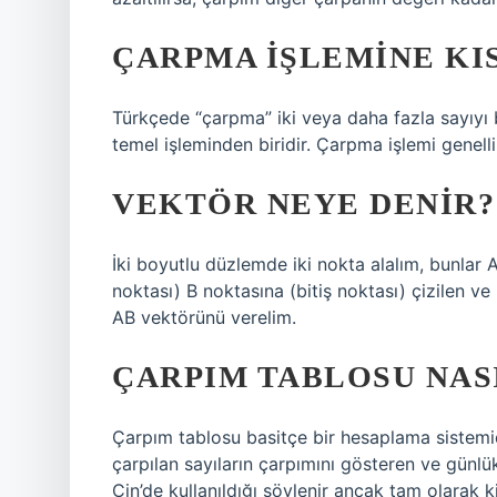
ÇARPMA IŞLEMINE KI
Türkçede “çarpma” iki veya daha fazla sayıyı 
temel işleminden biridir. Çarpma işlemi genellik
VEKTÖR NEYE DENIR?
İki boyutlu düzlemde iki nokta alalım, bunlar A
noktası) B noktasına (bitiş noktası) çizilen v
AB vektörünü verelim.
ÇARPIM TABLOSU NASI
Çarpım tablosu basitçe bir hesaplama sistemidir
çarpılan sayıların çarpımını gösteren ve günlük
Çin’de kullanıldığı söylenir ancak tam olarak k