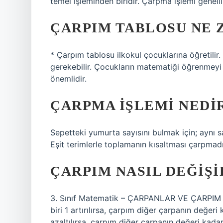
temel işleminden biridir. Çarpma işlemi genellik
ÇARPIM TABLOSU NE 
* Çarpım tablosu ilkokul çocuklarına öğretilir
gerekebilir. Çocukların matematiği öğrenmey
önemlidir.
ÇARPMA IŞLEMI NEDI
Sepetteki yumurta sayısını bulmak için; aynı sa
Eşit terimlerle toplamanın kısaltması çarpmadır
ÇARPIM NASIL DEĞIŞI
3. Sınıf Matematik – ÇARPANLAR VE ÇARPIM A
biri 1 artırılırsa, çarpım diğer çarpanın değer
azaltılırsa, çarpım diğer çarpanın değeri kadar 