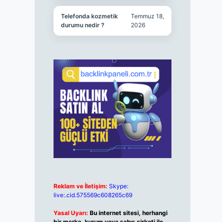
Telefonda kozmetik
Temmuz 18,
durumu nedir ?
2026
Reklam ve İletişim:
Skype:
live:.cid.575569c608265c69
Yasal Uyarı:
Bu internet sitesi, herhangi
bir marka, kurum veya şahıs şirketi ile