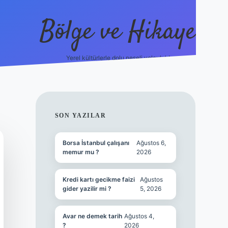
Bölge ve Hikaye
Yerel kültürlerle dolu neşeli yolculuk!
grand opera 
SIDEBAR
SON YAZILAR
Borsa İstanbul çalışanı
Ağustos 6,
memur mu ?
2026
Kredi kartı gecikme faizi
Ağustos
gider yazilir mi ?
5, 2026
Avar ne demek tarih
Ağustos 4,
?
2026