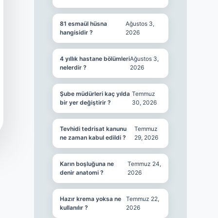
81 esmaül hüsna
Ağustos 3,
hangisidir ?
2026
4 yıllık hastane bölümleri
Ağustos 3,
nelerdir ?
2026
Şube müdürleri kaç yılda
Temmuz
bir yer değiştirir ?
30, 2026
Tevhidi tedrisat kanunu
Temmuz
ne zaman kabul edildi ?
29, 2026
Karın boşluğuna ne
Temmuz 24,
denir anatomi ?
2026
Hazır krema yoksa ne
Temmuz 22,
kullanılır ?
2026