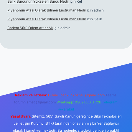
Balık Burcunun Yükselen Burcu Nedir
için
Kel
Piyanonun Atası Olarak Bilinen Enstrüman Nedir
için
admin
Piyanonun Atası Olarak Bilinen Enstrüman Nedir
için
Çelik
Badem Sütü Ödem Attırır Mı
için
admin
lexbett.net
tulipbetgiris.org
Reklam ve İletişim:
E-mail:
backlinkpaneli@gmail.com
Teams:
forumhizmeti@gmail.com
Whatsapp: 0262 606 0 726
Telegram:
@karabul
Yasal Uyarı:
Sitemiz, 5651 Sayılı Kanun gereğince Bilgi Teknolojileri
ve İletişim Kurumu (BTK) tarafından onaylanmış bir Yer Sağlayıcı
olarak hizmet vermektedir. Bu nedenle, sitedeki içerikleri proaktif