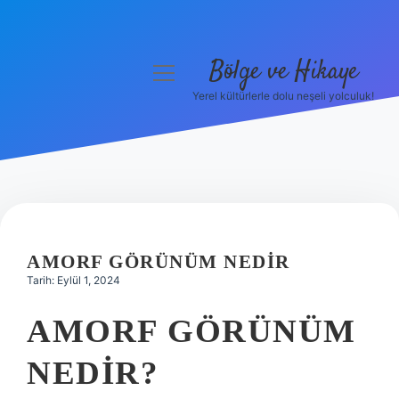
Bölge ve Hikaye
menüyü
aç
Yerel kültürlerle dolu neşeli yolculuk!
Anasayfa
Gizlilik Politikası
Yasal Uyarı
Hakkımızda
AMORF GÖRÜNÜM NEDIR
Tarih: Eylül 1, 2024
AMORF GÖRÜNÜM
NEDIR?