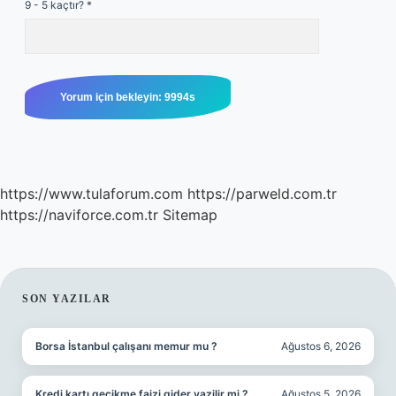
9 - 5 kaçtır?
*
https://www.tulaforum.com
https://parweld.com.tr
https://naviforce.com.tr
Sitemap
SIDEBAR
SON YAZILAR
Borsa İstanbul çalışanı memur mu ?
Ağustos 6, 2026
Kredi kartı gecikme faizi gider yazilir mi ?
Ağustos 5, 2026