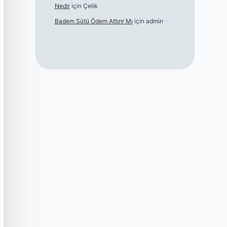
Nedir
için
Çelik
Badem Sütü Ödem Attırır Mı
için
admin