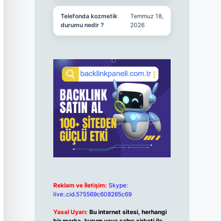
Telefonda kozmetik
Temmuz 18,
durumu nedir ?
2026
Reklam ve İletişim:
Skype:
live:.cid.575569c608265c69
Yasal Uyarı:
Bu internet sitesi, herhangi
bir marka, kurum veya şahıs şirketi ile