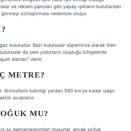
binalar ve reklam panoları gibi yapay ışıkların bulutlardan
i görmeyi zorlaştırması nedeniyle oluşur.
I?
gaz bulutudur. Bazı bulutsular süpernova olarak ölen
 bulutsular da yeni yıldızların oluştuğu bölgelerde
uşum alanları” denir.
Ç METRE?
. Atmosferin kalınlığı yerden 560 km’ye kadar ulaşır.
ktör sıcaklıktır.
SOĞUK MU?
kla su damlacıklarından oluşurlar, ancak soğuk