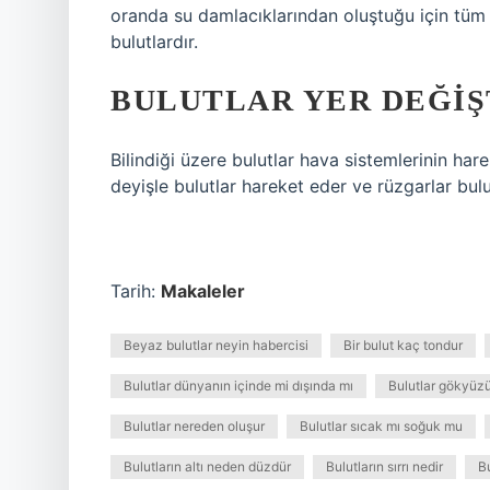
oranda su damlacıklarından oluştuğu için tüm
bulutlardır.
BULUTLAR YER DEĞIŞ
Bilindiği üzere bulutlar hava sistemlerinin hare
deyişle bulutlar hareket eder ve rüzgarlar bul
Tarih:
Makaleler
Beyaz bulutlar neyin habercisi
Bir bulut kaç tondur
Bulutlar dünyanın içinde mi dışında mı
Bulutlar gökyüzü
Bulutlar nereden oluşur
Bulutlar sıcak mı soğuk mu
Bulutların altı neden düzdür
Bulutların sırrı nedir
B