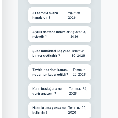
81 esmaül hüsna
Ağustos 3,
hangisidir ?
2026
4 yıllık hastane bölümleri
Ağustos 3,
nelerdir ?
2026
Şube müdürleri kaç yılda
Temmuz
bir yer değiştirir ?
30, 2026
Tevhidi tedrisat kanunu
Temmuz
ne zaman kabul edildi ?
29, 2026
Karın boşluğuna ne
Temmuz 24,
denir anatomi ?
2026
Hazır krema yoksa ne
Temmuz 22,
kullanılır ?
2026