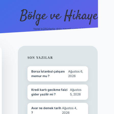
Bölge ve Hikaye
Yerel kültürlerle dolu neşeli yolculuk!
grand opera bet
e
SIDEBAR
SON YAZILAR
Borsa İstanbul çalışanı
Ağustos 6,
memur mu ?
2026
Kredi kartı gecikme faizi
Ağustos
gider yazilir mi ?
5, 2026
Avar ne demek tarih
Ağustos 4,
?
2026