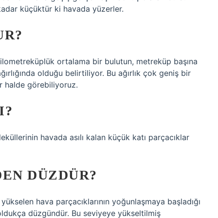
 kadar küçüktür ki havada yüzerler.
UR?
kilometreküplük ortalama bir bulutun, metreküp başına
lığında olduğu belirtiliyor. Bu ağırlık çok geniş bir
r halde görebiliyoruz.
I?
küllerinin havada asılı kalan küçük katı parçacıklar
DEN DÜZDÜR?
ü yükselen hava parçacıklarının yoğunlaşmaya başladığı
e oldukça düzgündür. Bu seviyeye yükseltilmiş