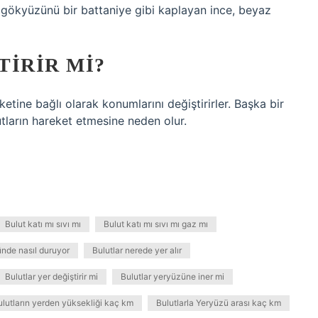
 gökyüzünü bir battaniye gibi kaplayan ince, beyaz
TIRIR MI?
ketine bağlı olarak konumlarını değiştirirler. Başka bir
utların hareket etmesine neden olur.
Bulut katı mı sıvı mı
Bulut katı mı sıvı mı gaz mı
nde nasıl duruyor
Bulutlar nerede yer alır
Bulutlar yer değiştirir mi
Bulutlar yeryüzüne iner mi
ulutların yerden yüksekliği kaç km
Bulutlarla Yeryüzü arası kaç km