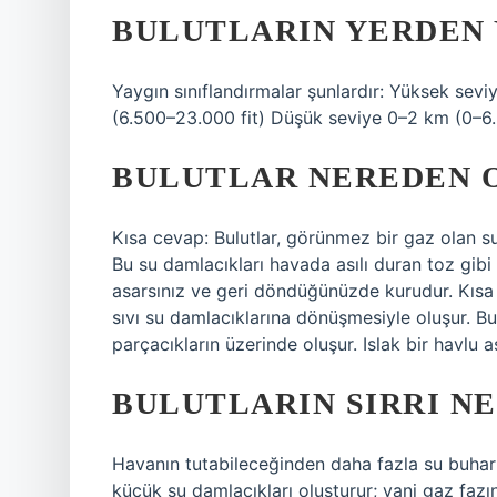
BULUTLARIN YERDEN 
Yaygın sınıflandırmalar şunlardır: Yüksek sev
(6.500–23.000 fit) Düşük seviye 0–2 km (0–6.
BULUTLAR NEREDEN 
Kısa cevap: Bulutlar, görünmez bir gaz olan su
Bu su damlacıkları havada asılı duran toz gibi 
asarsınız ve geri döndüğünüzde kurudur. Kısa 
sıvı su damlacıklarına dönüşmesiyle oluşur. Bu
parçacıkların üzerinde oluşur. Islak bir havlu
BULUTLARIN SIRRI NE
Havanın tutabileceğinden daha fazla su buharı
küçük su damlacıkları oluşturur; yani gaz fazı