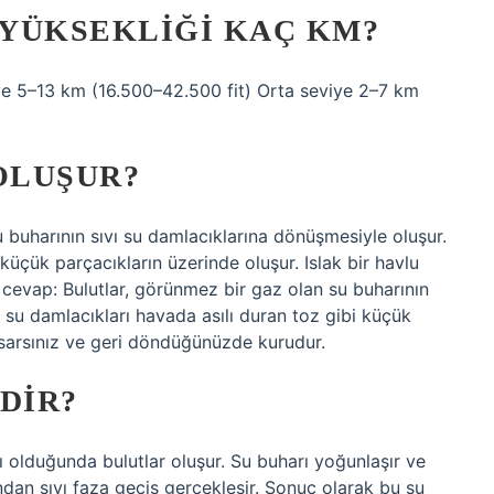
YÜKSEKLIĞI KAÇ KM?
iye 5–13 km (16.500–42.500 fit) Orta seviye 2–7 km
OLUŞUR?
 buharının sıvı su damlacıklarına dönüşmesiyle oluşur.
küçük parçacıkların üzerinde oluşur. Islak bir havlu
cevap: Bulutlar, görünmez bir gaz olan su buharının
 su damlacıkları havada asılı duran toz gibi küçük
 asarsınız ve geri döndüğünüzde kurudur.
DIR?
 olduğunda bulutlar oluşur. Su buharı yoğunlaşır ve
ndan sıvı faza geçiş gerçekleşir. Sonuç olarak bu su