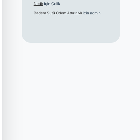
Nedir
için
Çelik
Badem Sütü Ödem Attırır Mı
için
admin