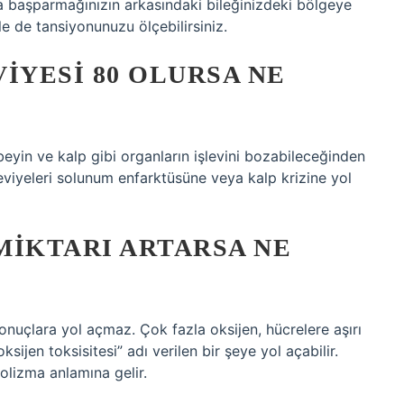
a başparmağınızın arkasındaki bileğinizdeki bölgeye
le de tansiyonunuzu ölçebilirsiniz.
IYESI 80 OLURSA NE
beyin ve kalp gibi organların işlevini bozabileceğinden
eviyeleri solunum enfarktüsüne veya kalp krizine yol
MIKTARI ARTARSA NE
nuçlara yol açmaz. Çok fazla oksijen, hücrelere aşırı
ijen toksisitesi” adı verilen bir şeye yol açabilir.
lizma anlamına gelir.