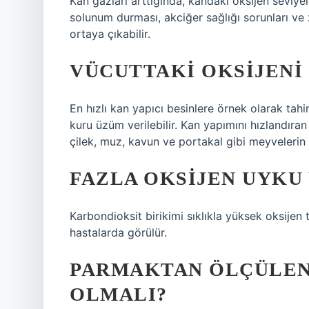
Kan gazları arttığında, kandaki oksijen seviyel
solunum durması, akciğer sağlığı sorunları ve za
ortaya çıkabilir.
VÜCUTTAKI OKSIJENI
En hızlı kan yapıcı besinlere örnek olarak tahi
kuru üzüm verilebilir. Kan yapımını hızlandıran
çilek, muz, kavun ve portakal gibi meyvelerin d
FAZLA OKSIJEN UYKU 
Karbondioksit birikimi sıklıkla yüksek oksijen
hastalarda görülür.
PARMAKTAN ÖLÇÜLEN
OLMALI?