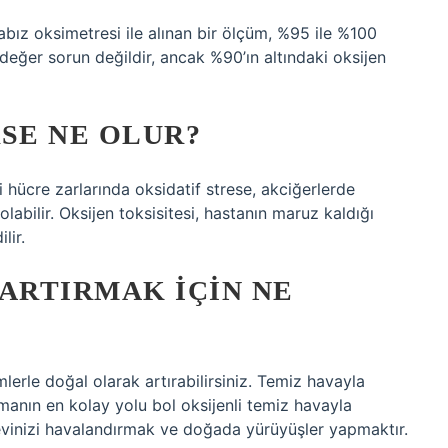
bız oksimetresi ile alınan bir ölçüm, %95 ile %100
değer sorun değildir, ancak %90’ın altındaki oksijen
RSE NE OLUR?
 hücre zarlarında oksidatif strese, akciğerlerde
abilir. Oksijen toksisitesi, hastanın maruz kaldığı
lir.
 ARTIRMAK IÇIN NE
lerle doğal olarak artırabilirsiniz. Temiz havayla
rmanın en kolay yolu bol oksijenli temiz havayla
evinizi havalandırmak ve doğada yürüyüşler yapmaktır.