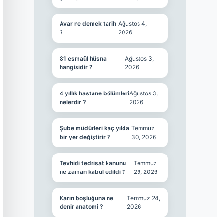
Avar ne demek tarih
Ağustos 4,
?
2026
81 esmaül hüsna
Ağustos 3,
hangisidir ?
2026
4 yıllık hastane bölümleri
Ağustos 3,
nelerdir ?
2026
Şube müdürleri kaç yılda
Temmuz
bir yer değiştirir ?
30, 2026
Tevhidi tedrisat kanunu
Temmuz
ne zaman kabul edildi ?
29, 2026
Karın boşluğuna ne
Temmuz 24,
denir anatomi ?
2026