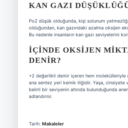
KAN GAZI DÜŞÜKLÜĞÜ
Po2 düşük olduğunda, kişi solunum yetmezliği 
olduğundan, kan gazındaki azalma oksijen eksik
Bu nedenle insanların kan gazı seviyelerini kont
İÇINDE OKSIJEN MIKT
DENIR?
+2 değerlikli demir içeren hem molekülleriyle o
ana sentez yeri kemik iliğidir. Yaşa, cinsiyete 
belirli bir seviyenin altında bulunduğunda an
adlandırılır.
Tarih:
Makaleler