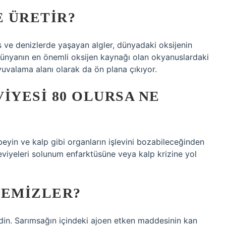
E ÜRETIR?
 ve denizlerde yaşayan algler, dünyadaki oksijenin
dünyanın en önemli oksijen kaynağı olan okyanuslardaki
yuvalama alanı olarak da ön plana çıkıyor.
IYESI 80 OLURSA NE
beyin ve kalp gibi organların işlevini bozabileceğinden
eviyeleri solunum enfarktüsüne veya kalp krizine yol
TEMIZLER?
edin. Sarımsağın içindeki ajoen etken maddesinin kan