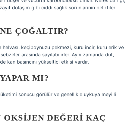
eri düşer ve vücutta karbondioksit birikir. Nefes darlığı,
yıf dolaşım gibi ciddi sağlık sorunlarının belirtileri
 NE ÇOĞALTIR?
n helvası, keçiboynuzu pekmezi, kuru incir, kuru erik ve
 sebzeler arasında sayılabilirler. Aynı zamanda dut,
e kan basıncını yükseltici etkisi vardır.
YAPAR MI?
 tüketimi sonucu görülür ve genellikle uykuya meyilli
 OKSIJEN DEĞERI KAÇ