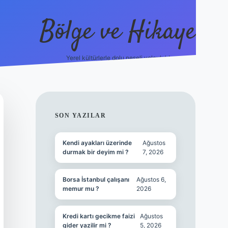
Bölge ve Hikaye
Yerel kültürlerle dolu neşeli yolculuk!
grand opera bet
SIDEBAR
SON YAZILAR
Kendi ayakları üzerinde
Ağustos
durmak bir deyim mi ?
7, 2026
Borsa İstanbul çalışanı
Ağustos 6,
memur mu ?
2026
Kredi kartı gecikme faizi
Ağustos
gider yazilir mi ?
5, 2026