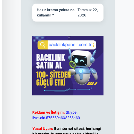
Hazır krema yoksa ne
Temmuz 22,
kullanılır ?
2026
Reklam ve İletişim:
Skype:
live:.cid.575569c608265c69
Yasal Uyarı:
Bu internet sitesi, herhangi
bir marka, kurum veya şahıs şirketi ile