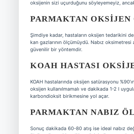
oksijenin sizi uçurduğunu söyleyemeyiz, ancak 
PARMAKTAN OKSIJEN 
Şimdiye kadar, hastaların oksijen tedarikini d
kan gazlarının ölçümüydü. Nabız oksimetresi ar
güvenilir bir yöntemdir.
KOAH HASTASI OKSIJ
KOAH hastalarında oksijen satürasyonu %90’ın 
oksijen kullanılmamalı ve dakikada 1-2 l uygul
karbondioksit birikmesine yol açar.
PARMAKTAN NABIZ Ö
Sonuç dakikada 60-80 atış ise ideal nabız değ