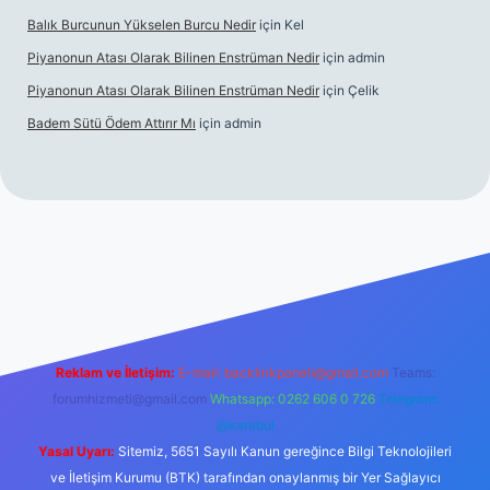
Balık Burcunun Yükselen Burcu Nedir
için
Kel
Piyanonun Atası Olarak Bilinen Enstrüman Nedir
için
admin
Piyanonun Atası Olarak Bilinen Enstrüman Nedir
için
Çelik
Badem Sütü Ödem Attırır Mı
için
admin
exbett.net
tulipbetgiris.org
Reklam ve İletişim:
E-mail:
backlinkpaneli@gmail.com
Teams:
forumhizmeti@gmail.com
Whatsapp: 0262 606 0 726
Telegram:
@karabul
Yasal Uyarı:
Sitemiz, 5651 Sayılı Kanun gereğince Bilgi Teknolojileri
ve İletişim Kurumu (BTK) tarafından onaylanmış bir Yer Sağlayıcı