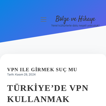
Bölge ve Hikaye
menüyü
aç
Yerel kültürlerle dolu neşeli yolculuk!
Anasayfa
Gizlilik Politikası
Yasal Uyarı
Hakkımızda
VPN ILE GIRMEK SUÇ MU
Tarih: Kasım 29, 2024
TÜRKIYE’DE VPN
KULLANMAK