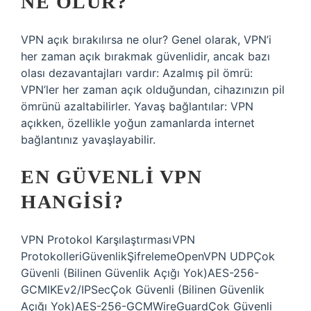
NE OLUR?
VPN açık bırakılırsa ne olur? Genel olarak, VPN’i
her zaman açık bırakmak güvenlidir, ancak bazı
olası dezavantajları vardır: Azalmış pil ömrü:
VPN’ler her zaman açık olduğundan, cihazınızın pil
ömrünü azaltabilirler. Yavaş bağlantılar: VPN
açıkken, özellikle yoğun zamanlarda internet
bağlantınız yavaşlayabilir.
EN GÜVENLI VPN
HANGISI?
VPN Protokol KarşılaştırmasıVPN
ProtokolleriGüvenlikŞifrelemeOpenVPN UDPÇok
Güvenli (Bilinen Güvenlik Açığı Yok)AES-256-
GCMIKEv2/IPSecÇok Güvenli (Bilinen Güvenlik
Açığı Yok)AES-256-GCMWireGuardÇok Güvenli