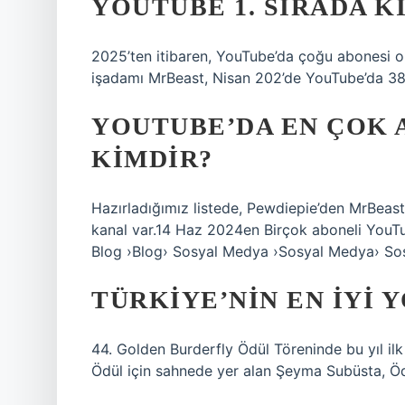
YOUTUBE 1. SIRADA K
2025’ten itibaren, YouTube’da çoğu abonesi o
işadamı MrBeast, Nisan 202’de YouTube’da 38
YOUTUBE’DA EN ÇOK A
KIMDIR?
Hazırladığımız listede, Pewdiepie’den MrBeas
kanal var.14 Haz 2024en Birçok aboneli YouTu
Blog ›Blog› Sosyal Medya ›Sosyal Medya› So
TÜRKIYE’NIN EN IYI 
44. Golden Burderfly Ödül Töreninde bu yıl ilk
Ödül için sahnede yer alan Şeyma Subüsta, Öd