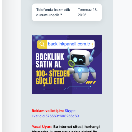
Telefonda kozmetik
Temmuz 18,
durumu nedir ?
2026
Reklam ve İletişim:
Skype:
live:.cid.575569c608265c69
Yasal Uyarı:
Bu internet sitesi, herhangi
bir marka, kurum veya şahıs şirketi ile