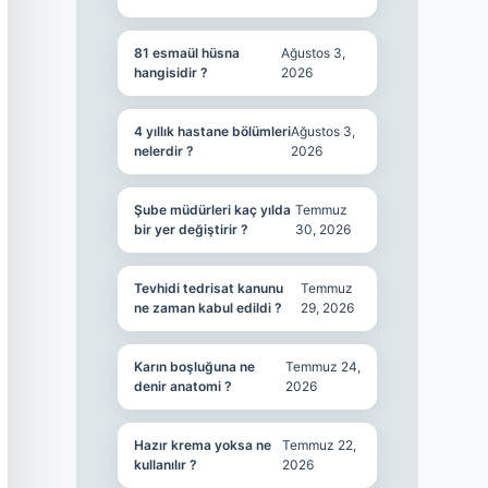
81 esmaül hüsna
Ağustos 3,
hangisidir ?
2026
4 yıllık hastane bölümleri
Ağustos 3,
nelerdir ?
2026
Şube müdürleri kaç yılda
Temmuz
bir yer değiştirir ?
30, 2026
Tevhidi tedrisat kanunu
Temmuz
ne zaman kabul edildi ?
29, 2026
Karın boşluğuna ne
Temmuz 24,
denir anatomi ?
2026
Hazır krema yoksa ne
Temmuz 22,
kullanılır ?
2026