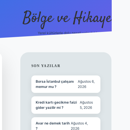
Bölge ve Hikaye
Yerel kültürlerle dolu neşeli yolculuk!
grand opera 
SIDEBAR
SON YAZILAR
Borsa İstanbul çalışanı
Ağustos 6,
memur mu ?
2026
Kredi kartı gecikme faizi
Ağustos
gider yazilir mi ?
5, 2026
Avar ne demek tarih
Ağustos 4,
?
2026