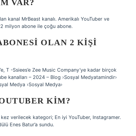
IM VAR?
lan kanal MrBeast kanalı. Amerikalı YouTuber ve
2 milyon abone ile çoğu abone.
BONESI OLAN 2 KIŞI
t’e, T -Ssiees’e Zee Music Company’ye kadar birçok
be kanalları – 2024 – Blog ›Sosyal Medyatamindir›
syal Medya ›Sosyal Medya›
YOUTUBER KIM?
 kez verilecek kategori; En iyi YouTuber, Instagramer.
ülü Enes Batur’a sundu.