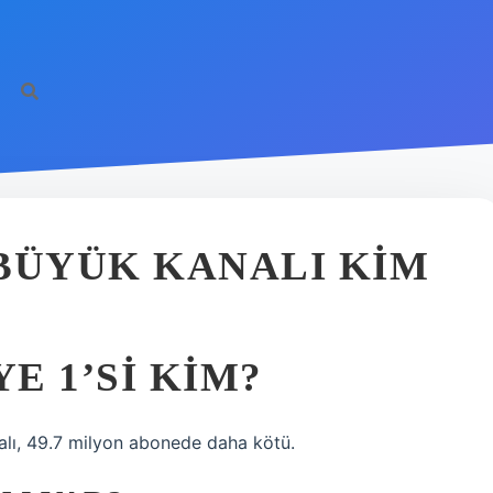
BÜYÜK KANALI KIM
E 1’SI KIM?
alı, 49.7 milyon abonede daha kötü.