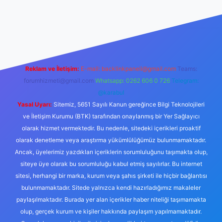
t
elexbett.net
tulipbetgiris.org
Reklam ve İletişim:
E-mail:
backlinkpaneli@gmail.com
Teams:
forumhizmeti@gmail.com
Whatsapp: 0262 606 0 726
Telegram:
@karabul
Yasal Uyarı:
Sitemiz, 5651 Sayılı Kanun gereğince Bilgi Teknolojileri
ve İletişim Kurumu (BTK) tarafından onaylanmış bir Yer Sağlayıcı
olarak hizmet vermektedir. Bu nedenle, sitedeki içerikleri proaktif
olarak denetleme veya araştırma yükümlülüğümüz bulunmamaktadır.
Ancak, üyelerimiz yazdıkları içeriklerin sorumluluğunu taşımakta olup,
siteye üye olarak bu sorumluluğu kabul etmiş sayılırlar. Bu internet
sitesi, herhangi bir marka, kurum veya şahıs şirketi ile hiçbir bağlantısı
bulunmamaktadır. Sitede yalnızca kendi hazırladığımız makaleler
paylaşılmaktadır. Burada yer alan içerikler haber niteliği taşımamakta
olup, gerçek kurum ve kişiler hakkında paylaşım yapılmamaktadır.