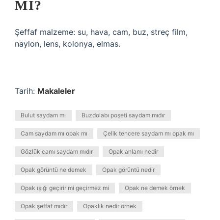
MI?
Şeffaf malzeme: su, hava, cam, buz, streç film,
naylon, lens, kolonya, elmas.
Tarih:
Makaleler
Bulut saydam mı
Buzdolabı poşeti saydam mıdır
Cam saydam mı opak mı
Çelik tencere saydam mı opak mı
Gözlük camı saydam mıdır
Opak anlamı nedir
Opak görüntü ne demek
Opak görüntü nedir
Opak ışığı geçirir mi geçirmez mi
Opak ne demek örnek
Opak şeffaf mıdır
Opaklık nedir örnek