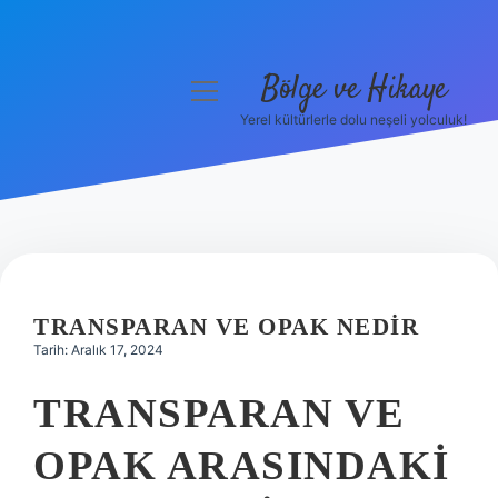
Bölge ve Hikaye
menüyü
aç
Yerel kültürlerle dolu neşeli yolculuk!
Anasayfa
Gizlilik Politikası
Yasal Uyarı
Hakkımızda
TRANSPARAN VE OPAK NEDIR
Tarih: Aralık 17, 2024
TRANSPARAN VE
OPAK ARASINDAKI