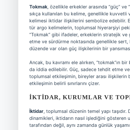
Tokmak
, özellikle erkekler arasında “güç” ve “o
sıkça kullanılan bu kelime, genellikle kuvvetl
kelimesi iktidar ilişkilerini sembolize edebilir
tür argo kelimelerin, toplumsal hiyerarşiyi pek
“Tokmak” gibi ifadeler, erkeklerin stratejik ve g
etme ve sürdürme noktasında genellikle sert, 
düzende var olan güç ilişkilerinin bir yansıması
Ancak, bu kavramı ele alırken, “tokmak”ın bir 
da iddia edilebilir. Güç, sadece tehdit etme v
toplumsal etkileşimin, bireyler arası ilişkilerin 
etkileşimin belirli sınırlarını çizer.
İKTIDAR, KURUMLAR VE TO
İktidar
, toplumsal düzenin temel yapı taşıdır.
dinamikleri, iktidarın nasıl işlediğini göstere
tarafından değil, aynı zamanda günlük yaşamın