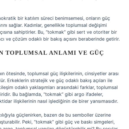
okratik bir katılım süreci benimsemesi, onların güç
larını sağlar. Kadınlar, genellikle toplumsal değişimi
çısına sahiptirler. Bu, “tokmak” gibi sert ve otoriter bir
ı ve çözüm odaklı bir bakış açısını beraberinde getirir.
N TOPLUMSAL ANLAMI VE GÜÇ
 ötesinde, toplumsal güç ilişkilerinin, cinsiyetler arası
dür. Erkeklerin stratejik ve güç odaklı bakış açıları ile
ileşim odaklı yaklaşımları arasındaki farklar, toplumsal
iridir. Bu bağlamda, “tokmak” gibi argo ifadeler,
dar ilişkilerinin nasıl işlediğinin de birer yansımasıdır.
lığıyla güçlenirken, bazen de bu semboller üzerine
uşturabilir. Peki, “tokmak” gibi güç ve baskı simgeleri,
 ve argo, toplumsal yapıları dönüştürebilir mi? Bu sorular,