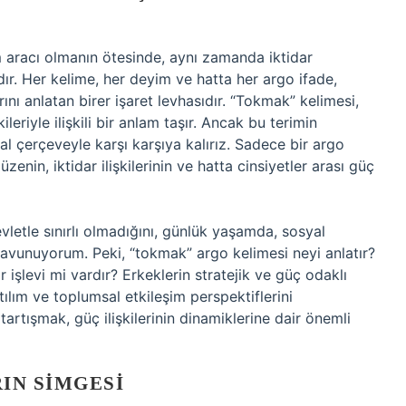
m aracı olmanın ötesinde, aynı zamanda iktidar
ıdır. Her kelime, her deyim ve hatta her argo ifade,
ını anlatan birer işaret levhasıdır. “Tokmak” kelimesi,
eriyle ilişkili bir anlam taşır. Ancak bu terimin
sal çerçeveyle karşı karşıya kalırız. Sadece bir argo
nin, iktidar ilişkilerinin ve hatta cinsiyetler arası güç
evletle sınırlı olmadığını, günlük yaşamda, sosyal
ni savunuyorum. Peki, “tokmak” argo kelimesi neyi anlatır?
r işlevi mi vardır? Erkeklerin stratejik ve güç odaklı
tılım ve toplumsal etkileşim perspektiflerini
artışmak, güç ilişkilerinin dinamiklerine dair önemli
IN SIMGESI