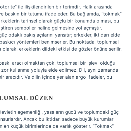
torite” ile ilişkilendirilen bir terimdir. Halk arasında
i ve baskın bir tutumu ifade eder. Bu bağlamda, “tokmak”
. Erkeklerin tarihsel olarak güçlü bir konumda olması, bu
iştiren semboller haline gelmesine yol açmıştır.
üç odaklı bakış açılarını yansıtır; erkekler, iktidarı elde
baskıcı yöntemleri benimserler. Bu noktada, toplumsal
 olarak, erkeklerin dildeki etkisi de gözler önüne serilir.
baskı aracı olmaktan çok, toplumsal bir işlevi olduğu
e zor kullanma yoluyla elde edilmez. Dil, aynı zamanda
bir aracıdır. Ve dilin içinde yer alan argo ifadeler, bu
PLUMSAL DÜZEN
 Devletin egemenliği, yasaların gücü ve toplumdaki güç
n unsurlardır. Ancak bu iktidar, sadece büyük kurumlar
 en küçük birimlerinde de varlık gösterir. “Tokmak”