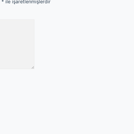
r
*
ile işaretlenmişlerdir