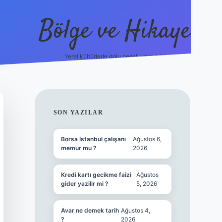
Bölge ve Hikaye
Yerel kültürlerle dolu neşeli yolculuk!
grand opera be
SIDEBAR
SON YAZILAR
Borsa İstanbul çalışanı
Ağustos 6,
memur mu ?
2026
Kredi kartı gecikme faizi
Ağustos
gider yazilir mi ?
5, 2026
Avar ne demek tarih
Ağustos 4,
?
2026