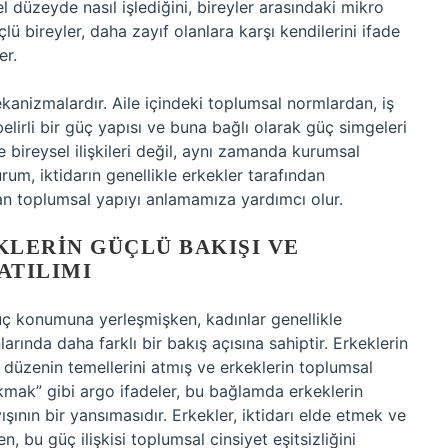
el düzeyde nasıl işlediğini, bireyler arasındaki mikro
çlü bireyler, daha zayıf olanlara karşı kendilerini ifade
er.
ekanizmalardır. Aile içindeki toplumsal normlardan, iş
elirli bir güç yapısı ve buna bağlı olarak güç simgeleri
ireysel ilişkileri değil, aynı zamanda kurumsal
rum, iktidarın genellikle erkekler tarafından
an toplumsal yapıyı anlamamıza yardımcı olur.
KLERIN GÜÇLÜ BAKIŞI VE
ATILIMI
 güç konumuna yerleşmişken, kadınlar genellikle
arında daha farklı bir bakış açısına sahiptir. Erkeklerin
l düzenin temellerini atmış ve erkeklerin toplumsal
Tokmak” gibi argo ifadeler, bu bağlamda erkeklerin
şının bir yansımasıdır. Erkekler, iktidarı elde etmek ve
, bu güç ilişkisi toplumsal cinsiyet eşitsizliğini