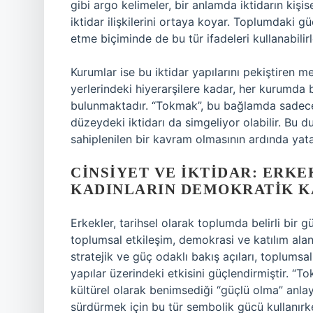
gibi argo kelimeler, bir anlamda iktidarın kişis
iktidar ilişkilerini ortaya koyar. Toplumdaki gü
etme biçiminde de bu tür ifadeleri kullanabilirl
Kurumlar ise bu iktidar yapılarını pekiştiren m
yerlerindeki hiyerarşilere kadar, her kurumda b
bulunmaktadır. “Tokmak”, bu bağlamda sadece b
düzeydeki iktidarı da simgeliyor olabilir. Bu du
sahiplenilen bir kavram olmasının ardında yat
CINSIYET VE İKTIDAR: ERKE
KADINLARIN DEMOKRATIK K
Erkekler, tarihsel olarak toplumda belirli bir
toplumsal etkileşim, demokrasi ve katılım alanl
stratejik ve güç odaklı bakış açıları, toplumsa
yapılar üzerindeki etkisini güçlendirmiştir. “
kültürel olarak benimsediği “güçlü olma” anlayı
sürdürmek için bu tür sembolik gücü kullanırken