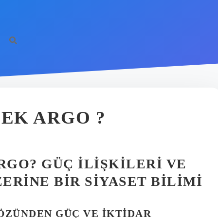
EK ARGO ?
GO? GÜÇ İLIŞKILERI VE
RINE BIR SIYASET BILIMI
GÖZÜNDEN GÜÇ VE İKTIDAR