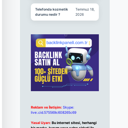
Telefonda kozmetik
Temmuz 18,
durumu nedir ?
2026
Reklam ve İletişim:
Skype:
live:.cid.575569c608265c69
Yasal Uyarı:
Bu internet sitesi, herhangi
bir marka, kurum veya şahıs şirketi ile