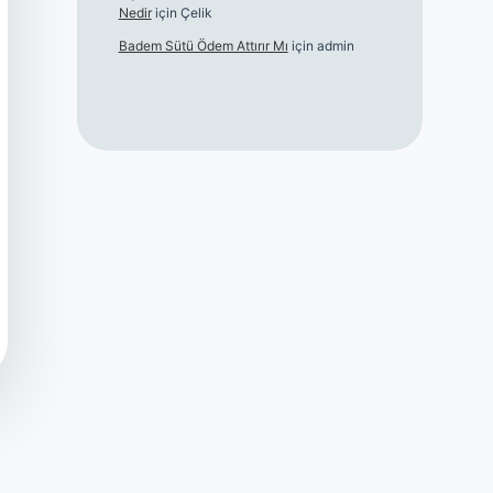
Nedir
için
Çelik
Badem Sütü Ödem Attırır Mı
için
admin