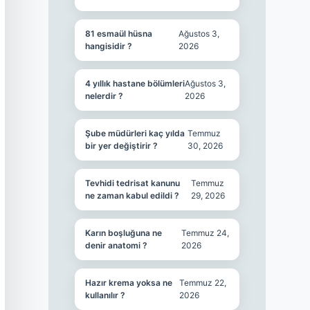
81 esmaül hüsna
Ağustos 3,
hangisidir ?
2026
4 yıllık hastane bölümleri
Ağustos 3,
nelerdir ?
2026
Şube müdürleri kaç yılda
Temmuz
bir yer değiştirir ?
30, 2026
Tevhidi tedrisat kanunu
Temmuz
ne zaman kabul edildi ?
29, 2026
Karın boşluğuna ne
Temmuz 24,
denir anatomi ?
2026
Hazır krema yoksa ne
Temmuz 22,
kullanılır ?
2026