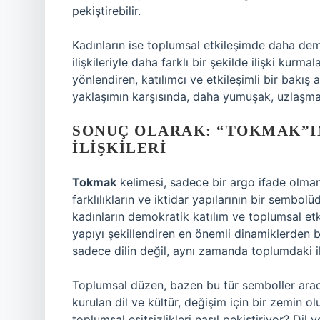
pekiştirebilir.
Kadınların ise toplumsal etkileşimde daha dem
ilişkileriyle daha farklı bir şekilde ilişki kurma
yönlendiren, katılımcı ve etkileşimli bir bakış a
yaklaşımın karşısında, daha yumuşak, uzlaşmac
SONUÇ OLARAK: “TOKMAK”I
İLIŞKILERI
Tokmak
kelimesi, sadece bir argo ifade olmanın
farklılıkların ve iktidar yapılarının bir sembolü
kadınların demokratik katılım ve toplumsal etk
yapıyı şekillendiren en önemli dinamiklerden b
sadece dilin değil, aynı zamanda toplumdaki ikti
Toplumsal düzen, bazen bu tür semboller aracı
kurulan dil ve kültür, değişim için bir zemin ol
toplumsal eşitsizlikleri nasıl pekiştiriyor? Dil