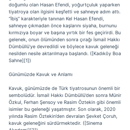
doğumlu olan Hasan Efendi, yoğurtçuluk yaparken
tiyatroya olan ilgisini keşfetti ve sahneye adım attı.
“İbiş” karakteriyle tanınan Kel Hasan Efendi,
sahneye çıkmadan önce kaşlarını siyaha, burnunu
kırmızıya boyar ve başına yırtık bir fes geçirirdi. Bu
gelenek, onun ölümünden sonra çırağı İsmail Hakkı
Dümbüllü’ye devredildi ve böylece kavuk geleneği
nesilden nesile aktarılmaya başlandı. ([Kadıköy Boa
Sahne][1])
Günümüzde Kavuk ve Anlamı
Kavuk, günümüzde de Türk tiyatrosunun önemli bir
sembolüdür. İsmail Hakkı Dümbüllü’den sonra Münir
Özkul, Ferhan Şensoy ve Rasim Öztekin gibi önemli
isimler bu geleneği yaşatmıştır. Son olarak, 2020
yılında Rasim Öztekin’den devralan Şevket Çoruh,
kavuk geleneğini sürdürmektedir. ([Sinema