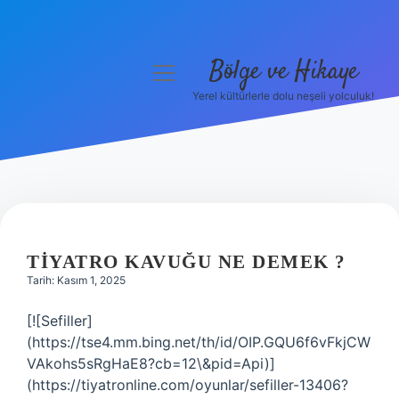
Bölge ve Hikaye
menüyü
aç
Yerel kültürlerle dolu neşeli yolculuk!
Anasayfa
Gizlilik Politikası
Yasal Uyarı
Hakkımızda
TIYATRO KAVUĞU NE DEMEK ?
Tarih: Kasım 1, 2025
[![Sefiller]
(https://tse4.mm.bing.net/th/id/OIP.GQU6f6vFkjCW
VAkohs5sRgHaE8?cb=12\&pid=Api)]
(https://tiyatronline.com/oyunlar/sefiller-13406?