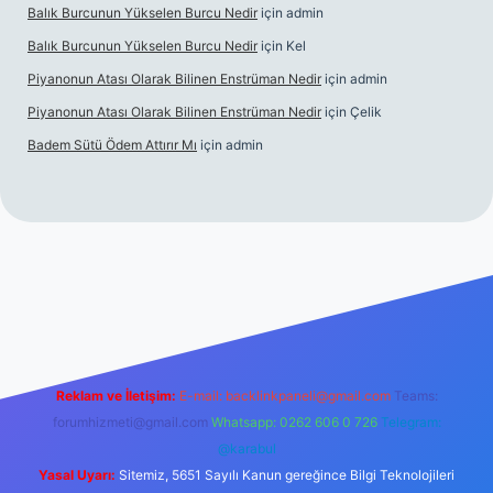
Balık Burcunun Yükselen Burcu Nedir
için
admin
Balık Burcunun Yükselen Burcu Nedir
için
Kel
Piyanonun Atası Olarak Bilinen Enstrüman Nedir
için
admin
Piyanonun Atası Olarak Bilinen Enstrüman Nedir
için
Çelik
Badem Sütü Ödem Attırır Mı
için
admin
ra bet
elexbett.net
tulipbetgiris.org
Reklam ve İletişim:
E-mail:
backlinkpaneli@gmail.com
Teams:
forumhizmeti@gmail.com
Whatsapp: 0262 606 0 726
Telegram:
@karabul
Yasal Uyarı:
Sitemiz, 5651 Sayılı Kanun gereğince Bilgi Teknolojileri