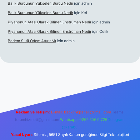
Balık Burcunun Yükselen Burcu Nedir
için
admin
Balık Burcunun Yükselen Burcu Nedir
için
Kel
Piyanonun Atası Olarak Bilinen Enstrüman Nedir
için
admin
Piyanonun Atası Olarak Bilinen Enstrüman Nedir
için
Çelik
Badem Sütü Ödem Attırır Mı
için
admin
 bet
elexbett.net
tulipbetgiris.org
Reklam ve İletişim:
E-mail:
backlinkpaneli@gmail.com
Teams:
forumhizmeti@gmail.com
Whatsapp: 0262 606 0 726
Telegram:
@karabul
Yasal Uyarı:
Sitemiz, 5651 Sayılı Kanun gereğince Bilgi Teknolojileri