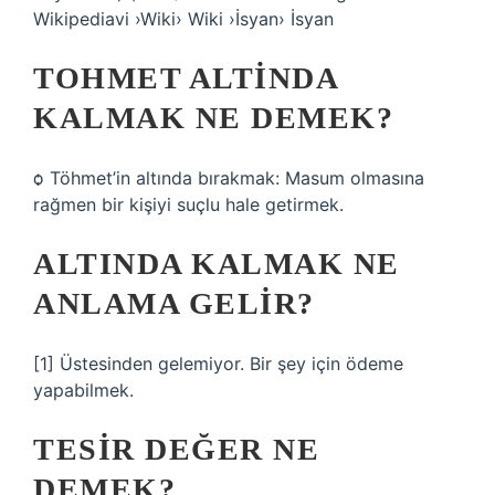
Wikipediavi ›Wiki› Wiki ›İsyan› İsyan
TOHMET ALTINDA
KALMAK NE DEMEK?
ѻ Töhmet’in altında bırakmak: Masum olmasına
rağmen bir kişiyi suçlu hale getirmek.
ALTINDA KALMAK NE
ANLAMA GELIR?
[1] Üstesinden gelemiyor. Bir şey için ödeme
yapabilmek.
TESIR DEĞER NE
DEMEK?