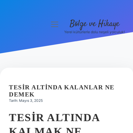
Bölge ve Hikaye
menüyü
aç
Yerel kültürlerle dolu neşeli yolculuk!
Anasayfa
Gizlilik Politikası
Yasal Uyarı
Hakkımızda
TESIR ALTINDA KALANLAR NE
DEMEK
Tarih: Mayıs 3, 2025
TESIR ALTINDA
KALMAK NE