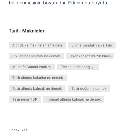
belirlenmesinin boyutudur. Etkinin bu boyutu.
Tarih:
Makaleler
Altında kalmak ne anlama gelir
Emina Sandalın abisi kim
Etki altında kalmak ne demek
İsyankar söz müzik kimin
Mustafa Sandal İranlı mı
Tesir altında hangi yıl
Tesir altında kalanlar ne demek
Tesir altında kalmak ne demek
Tesir değer ne demek
Tesir nedir TDK
Tohmet altinda kalmak ne demek
Önceki Yazı