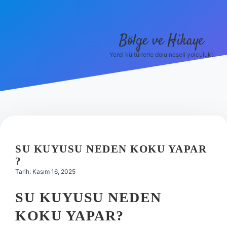
Bölge ve Hikaye
menüyü
aç
Yerel kültürlerle dolu neşeli yolculuk!
Anasayfa
Gizlilik Politikası
Yasal Uyarı
Hakkımızda
SU KUYUSU NEDEN KOKU YAPAR
?
Tarih: Kasım 16, 2025
SU KUYUSU NEDEN
KOKU YAPAR?