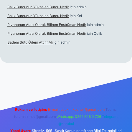
Balık Burcunun Yükselen Burcu Nedir
için
admin
Balık Burcunun Yükselen Burcu Nedir
için
Kel
Piyanonun Atası Olarak Bilinen Enstrüman Nedir
için
admin
Piyanonun Atası Olarak Bilinen Enstrüman Nedir
için
Çelik
Badem Sütü Ödem Attırır Mı
için
admin
et
elexbett.net
tulipbetgiris.org
Reklam ve İletişim:
E-mail:
backlinkpaneli@gmail.com
Teams:
forumhizmeti@gmail.com
Whatsapp: 0262 606 0 726
Telegram:
@karabul
Yasal Uyarı:
Sitemiz, 5651 Sayılı Kanun gereğince Bilgi Teknolojileri