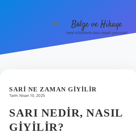
Bölge ve Hikaye
menüyü
aç
Yerel kültürlerle dolu neşeli yolculuk!
Anasayfa
Gizlilik Politikası
Yasal Uyarı
Hakkımızda
SARI NE ZAMAN GIYILIR
Tarih: Nisan 10, 2025
SARI NEDIR, NASIL
GIYILIR?