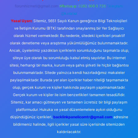
forumhizmeti@gmail.com
Whatsapp: 0262 606 0 726
Telegram:
@karabul
Yasal Uyarı:
Sitemiz, 5651 Sayılı Kanun gereğince Bilgi Teknolojileri
ve İletişim Kurumu (BTK) tarafından onaylanmış bir Yer Sağlayıcı
olarak hizmet vermektedir. Bu nedenle, sitedeki içerikleri proaktif
olarak denetleme veya araştırma yükümlülüğümüz bulunmamaktadır.
Ancak, üyelerimiz yazdıkları içeriklerin sorumluluğunu taşımakta olup,
siteye üye olarak bu sorumluluğu kabul etmiş sayılırlar. Bu internet
sitesi, herhangi bir marka, kurum veya şahıs şirketi ile hiçbir bağlantısı
bulunmamaktadır. Sitede yalnızca kendi hazırladığımız makaleler
paylaşılmaktadır. Burada yer alan içerikler haber niteliği taşımamakta
olup, gerçek kurum ve kişiler hakkında paylaşım yapılmamaktadır.
Gerçek kurum ve kişiler ile isim benzerlikleri tamamen tesadüfidir.
Sitemiz, kar amacı gütmeyen ve tamamen ücretsiz bir bilgi paylaşım
platformudur. Hukuka ve yasal düzenlemelere aykırı olduğunu
düşündüğünüz içerikleri,
backlinkpanelicomtr@gmail.com
adresine
bildirmeniz halinde, ilgili içerikler yasal süre içerisinde sitemizden
kaldırılacaktır.