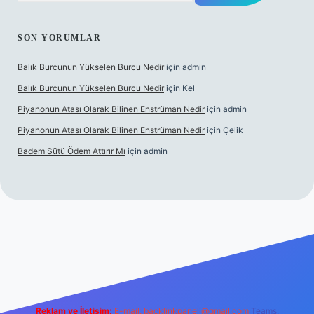
SON YORUMLAR
Balık Burcunun Yükselen Burcu Nedir
için
admin
Balık Burcunun Yükselen Burcu Nedir
için
Kel
Piyanonun Atası Olarak Bilinen Enstrüman Nedir
için
admin
Piyanonun Atası Olarak Bilinen Enstrüman Nedir
için
Çelik
Badem Sütü Ödem Attırır Mı
için
admin
xbett.net
tulipbetgiris.org
Reklam ve İletişim:
E-mail:
backlinkpaneli@gmail.com
Teams: