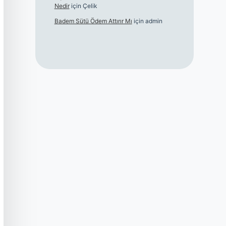
Nedir
için
Çelik
Badem Sütü Ödem Attırır Mı
için
admin