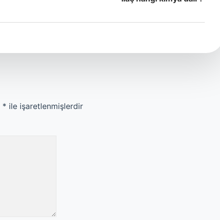
r
*
ile işaretlenmişlerdir