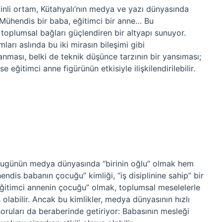
plinli ortam, Kütahyalı’nın medya ve yazı dünyasında
. Mühendis bir baba, eğitimci bir anne… Bu
oplumsal bağları güçlendiren bir altyapı sunuyor.
ları aslında bu iki mirasın bileşimi gibi
anması, belki de teknik düşünce tarzının bir yansıması;
eğitimci anne figürünün etkisiyle ilişkilendirilebilir.
bugünün medya dünyasında “birinin oğlu” olmak hem
endis babanın çocuğu” kimliği, “iş disiplinine sahip” bir
“eğitimci annenin çocuğu” olmak, toplumsal meselelerle
labilir. Ancak bu kimlikler, medya dünyasının hızlı
oruları da beraberinde getiriyor: Babasının mesleği