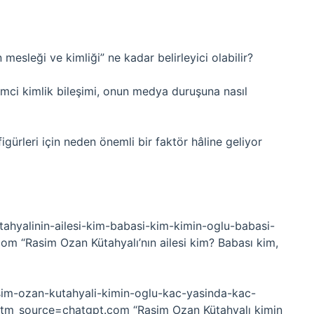
mesleği ve kimliği” ne kadar belirleyici olabilir?
mci kimlik bileşimi, onun medya duruşuna nasıl
ürleri için neden önemli bir faktör hâline geliyor
tahyalinin-ailesi-kim-babasi-kim-kimin-oglu-babasi-
m “Rasim Ozan Kütahyalı’nın ailesi kim? Babası kim,
sim-ozan-kutahyali-kimin-oglu-kac-yasinda-kac-
/?utm_source=chatgpt.com “Rasim Ozan Kütahyalı kimin