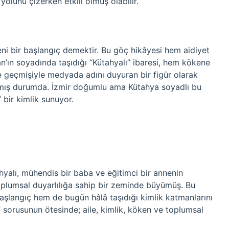
yolunu çizerken etkili olmuş olabilir.
eni bir başlangıç demektir. Bu göç hikâyesi hem aidiyet
n’ın soyadında taşıdığı “Kütahyalı” ibaresi, hem kökene
ile geçmişiyle medyada adını duyuran bir figür olarak
tmış durumda. İzmir doğumlu ama Kütahya soyadlı bu
” bir kimlik sunuyor.
yalı, mühendis bir baba ve eğitimci bir annenin
plumsal duyarlılığa sahip bir zeminde büyümüş. Bu
langıç hem de bugün hâlâ taşıdığı kimlik katmanlarını
 sorusunun ötesinde; aile, kimlik, köken ve toplumsal