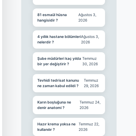
81 esmaül hüsna
Ağustos 3,
hangisidir ?
2026
4 yıllık hastane bölümleri
Ağustos 3,
nelerdir ?
2026
Şube müdürleri kaç yılda
Temmuz
bir yer değiştirir ?
30, 2026
Tevhidi tedrisat kanunu
Temmuz
ne zaman kabul edildi ?
29, 2026
Karın boşluğuna ne
Temmuz 24,
denir anatomi ?
2026
Hazır krema yoksa ne
Temmuz 22,
kullanılır ?
2026