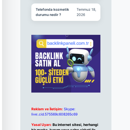
Telefonda kozmetik
Temmuz 18,
durumu nedir ?
2026
Reklam ve İletişim:
Skype:
live:.cid.575569c608265c69
Yasal Uyarı:
Bu internet sitesi, herhangi
bir marka, kurum veya şahıs şirketi ile