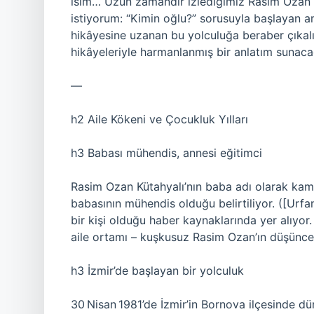
isim… Uzun zamandır izlediğimiz Rasim Ozan 
istiyorum: “Kimin oğlu?” sorusuyla başlayan ama
hikâyesine uzanan bu yolculuğa beraber çıkalım
hikâyeleriyle harmanlanmış bir anlatım sunac
—
h2 Aile Kökeni ve Çocukluk Yılları
h3 Babası mühendis, annesi eğitimci
Rasim Ozan Kütahyalı’nın baba adı olarak kam
babasının mühendis olduğu belirtiliyor. ([Urfa
bir kişi olduğu haber kaynaklarında yer alıyor
aile ortamı – kuşkusuz Rasim Ozan’ın düşünce
h3 İzmir’de başlayan bir yolculuk
30 Nisan 1981’de İzmir’in Bornova ilçesinde d