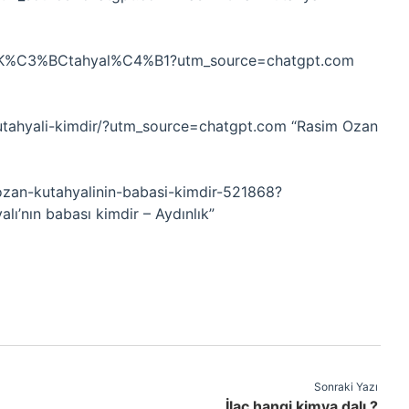
Ozan_K%C3%BCtahyal%C4%B1?utm_source=chatgpt.com
utahyali-kimdir/?utm_source=chatgpt.com “Rasim Ozan
-ozan-kutahyalinin-babasi-kimdir-521868?
’nın babası kimdir – Aydınlık”
Sonraki Yazı
İlaç hangi kimya dalı ?