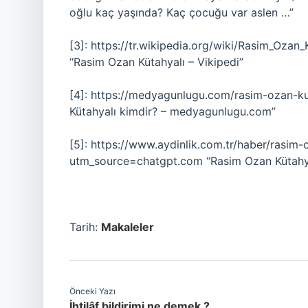
oğlu kaç yaşında? Kaç çocuğu var aslen …”
[3]: https://tr.wikipedia.org/wiki/Rasim_
“Rasim Ozan Kütahyalı – Vikipedi”
[4]: https://medyagunlugu.com/rasim-ozan-k
Kütahyalı kimdir? – medyagunlugu.com”
[5]: https://www.aydinlik.com.tr/haber/rasim
utm_source=chatgpt.com “Rasim Ozan Kütahyalı
Tarih:
Makaleler
Önceki Yazı
İhtilâf bildirimi ne demek ?