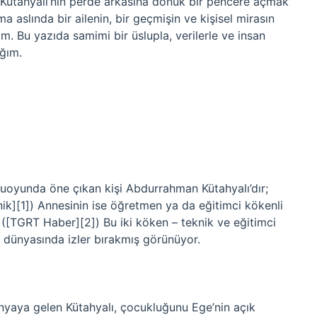
Kütahyalı’nın perde arkasına dönük bir pencere açmak
 aslında bir ailenin, bir geçmişin ve kişisel mirasın
. Bu yazıda samimi bir üslupla, verilerle ve insan
ağım.
uoyunda öne çıkan kişi Abdurrahman Kütahyalı’dır;
nik][1]) Annesinin ise öğretmen ya da eğitimci kökenli
. ([TGRT Haber][2]) Bu iki köken – teknik ve eğitimci
 dünyasında izler bırakmış görünüyor.
ünyaya gelen Kütahyalı, çocukluğunu Ege’nin açık