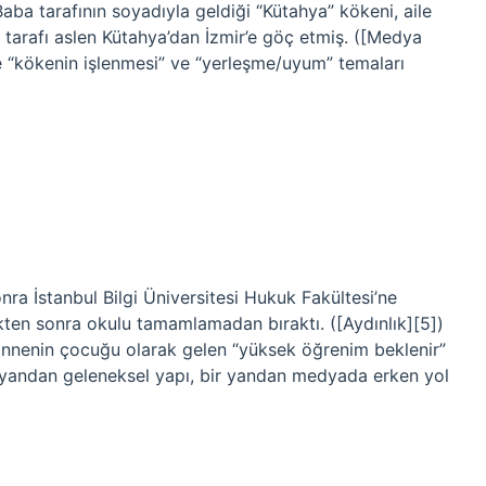
aba tarafının soyadıyla geldiği “Kütahya” kökeni, aile
tarafı aslen Kütahya’dan İzmir’e göç etmiş. ([Medya
ne “kökenin işlenmesi” ve “yerleşme/uyum” temaları
ra İstanbul Bilgi Üniversitesi Hukuk Fakültesi’ne
ikten sonra okulu tamamlamadan bıraktı. ([Aydınlık][5])
annenin çocuğu olarak gelen “yüksek öğrenim beklenir”
ir yandan geleneksel yapı, bir yandan medyada erken yol