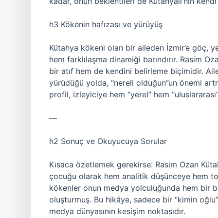
kadar, onun beklentileri de Kütahyalı’nın kendi 
h3 Kökenin hafızası ve yürüyüş
Kütahya kökeni olan bir aileden İzmir’e göç, y
hem farklılaşma dinamiği barındırır. Rasim Oza
bir atıf hem de kendini belirleme biçimidir. A
yürüdüğü yolda, “nereli olduğun”un önemi ar
profil, izleyiciye hem “yerel” hem “uluslararası
—
h2 Sonuç ve Okuyucuya Sorular
Kısaca özetlemek gerekirse: Rasim Ozan Kütah
çocuğu olarak hem analitik düşünceye hem to
kökenler onun medya yolculuğunda hem bir baş
oluşturmuş. Bu hikâye, sadece bir “kimin oğlu”
medya dünyasının kesişim noktasıdır.