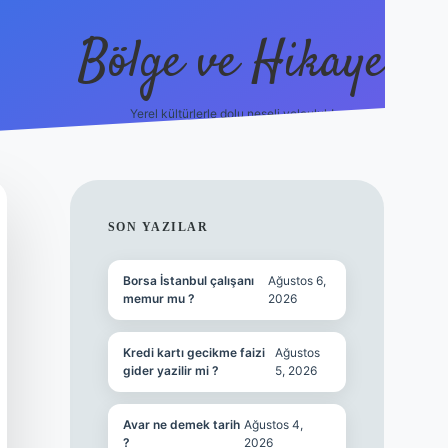
Bölge ve Hikaye
Yerel kültürlerle dolu neşeli yolculuk!
grand opera be
SIDEBAR
SON YAZILAR
Borsa İstanbul çalışanı
Ağustos 6,
memur mu ?
2026
Kredi kartı gecikme faizi
Ağustos
gider yazilir mi ?
5, 2026
Avar ne demek tarih
Ağustos 4,
?
2026