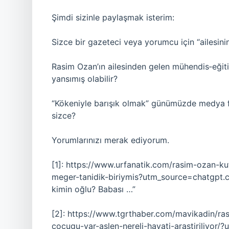
Şimdi sizinle paylaşmak isterim:
Sizce bir gazeteci veya yorumcu için “ailesinin 
Rasim Ozan’ın ailesinden gelen mühendis‐eğiti
yansımış olabilir?
“Kökeniyle barışık olmak” günümüzde medya fig
sizce?
Yorumlarınızı merak ediyorum.
[1]: https://www.urfanatik.com/rasim-ozan-ku
meger-tanidik-biriymis?utm_source=chatgpt.co
kimin oğlu? Babası …”
[2]: https://www.tgrthaber.com/mavikadin/ra
cocugu-var-aslen-nereli-hayati-arastiriliyor