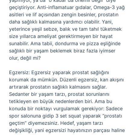
yapmıyor, ya da “o kadar da önemli değil” diye
geçiştiriyor. Anti-inflamatuar gıdalar, Omega-3 yağ
asitleri ve lif açısından zengin besinler, prostatın
daha sağlıklı kalmasına yardımcı olabilir. Yani,
yeterince yeşil sebze, balık ve tam tahıl tüketmek
size yıllarca ameliyat gerektirmeyen bir hayat
sunabilir. Ama tabii, dondurma ve pizza eşliğinde
sağlıklı bir yaşam beklemek biraz fazla iyimser
olur, değil mi?
Egzersiz: Egzersiz yaparak prostat sağlığını
korumak da mümkün. Düzenli egzersiz, kan akışını
artırarak prostatın sağlıklı kalmasını sağlar.
Sedanter bir yaşam tarzı, prostat sorunlarını
tetikleyen en büyük nedenlerden biri. Ama bu
konuda bir noktayı vurgulamak gerekiyor: Sadece
spor salonuna gidip 3 set squat yaparak “prostatı
geçtim” diyemezsiniz. Hedef, yaşam tarzı
değişikliği, yani egzersizi hayatınızın parçası haline