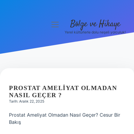
Bölge ve Hikaye
menüyü
aç
Yerel kültürlerle dolu neşeli yolculuk!
Anasayfa
Gizlilik Politikası
Yasal Uyarı
Hakkımızda
PROSTAT AMELIYAT OLMADAN
NASIL GEÇER ?
Tarih: Aralık 22, 2025
Prostat Ameliyat Olmadan Nasıl Geçer? Cesur Bir
Bakış