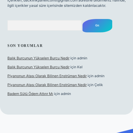
içerikleri,
backlinkpanelicomtr@gmail.com
adresine bildirmeniz halinde,
ilgili içerikler yasal süre içerisinde sitemizden kaldırılacaktır.
Arama
SON YORUMLAR
Balık Burcunun Yükselen Burcu Nedir
için
admin
Balık Burcunun Yükselen Burcu Nedir
için
Kel
Piyanonun Atası Olarak Bilinen Enstrüman Nedir
için
admin
Piyanonun Atası Olarak Bilinen Enstrüman Nedir
için
Çelik
Badem Sütü Ödem Attırır Mı
için
admin
bet
elexbett.net
tulipbetgiris.org