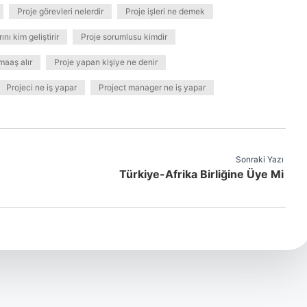
Proje görevleri nelerdir
Proje işleri ne demek
ını kim geliştirir
Proje sorumlusu kimdir
maaş alır
Proje yapan kişiye ne denir
Projeci ne iş yapar
Project manager ne iş yapar
Sonraki Yazı
Türkiye-Afrika Birliğine Üye Mi