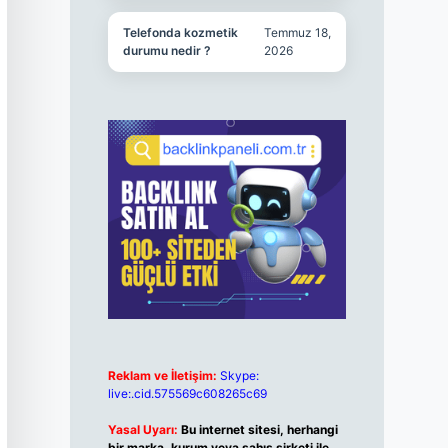
Telefonda kozmetik
Temmuz 18,
durumu nedir ?
2026
Reklam ve İletişim:
Skype:
live:.cid.575569c608265c69
Yasal Uyarı:
Bu internet sitesi, herhangi
bir marka, kurum veya şahıs şirketi ile