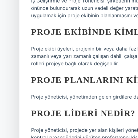
İş Geliştirme ve Proje Yöneticisi, şirketlerin m
önünde bulundurarak uzun vadeli değer yaratma f
uygulamak için proje ekibinin planlanmasını v
PROJE EKIBINDE KIM
Proje ekibi üyeleri, projenin bir veya daha faz
zamanlı veya yarı zamanlı çalışan dahili çalışan
rolleri projeye bağlı olarak değişebilir.
PROJE PLANLARINI KI
Proje yöneticisi, yönetimden gelen girdilere da
PROJE LIDERI NEDIR?
Proje yöneticisi, projede yer alan kişileri yö
kontrol prosedürlerini yürüten profesyonel kişi