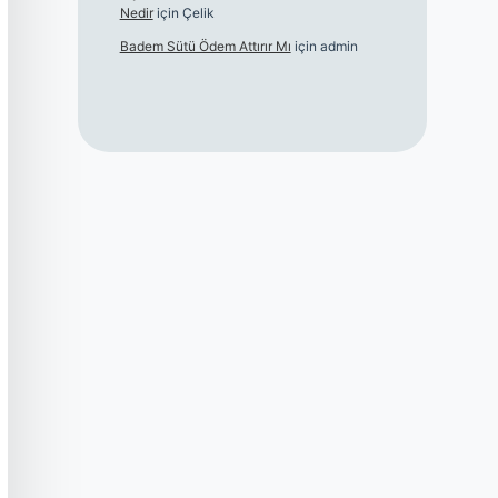
Nedir
için
Çelik
Badem Sütü Ödem Attırır Mı
için
admin