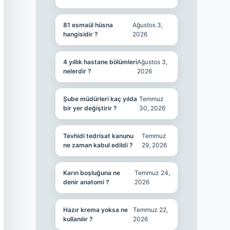
81 esmaül hüsna
Ağustos 3,
hangisidir ?
2026
4 yıllık hastane bölümleri
Ağustos 3,
nelerdir ?
2026
Şube müdürleri kaç yılda
Temmuz
bir yer değiştirir ?
30, 2026
Tevhidi tedrisat kanunu
Temmuz
ne zaman kabul edildi ?
29, 2026
Karın boşluğuna ne
Temmuz 24,
denir anatomi ?
2026
Hazır krema yoksa ne
Temmuz 22,
kullanılır ?
2026