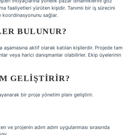
üşteri ihtiyaçlarına yönelik pazar dinamiklerini göz
aaliyetleri yürüten kişidir. Tanımlı bir iş sürecini
e koordinasyonunu sağlar.
LER BULUNUR?
la aşamasına aktif olarak katılan kişilerdir. Projede tam
lar veya harici danışmanlar olabilirler. Ekip üyelerinin
M GELIŞTIRIR?
yanarak bir proje yönetim planı geliştirir.
neten ve projenin adım adım uygulanması sırasında
dir.