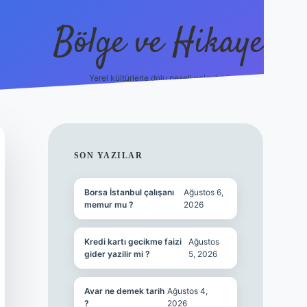
Bölge ve Hikaye
Yerel kültürlerle dolu neşeli yolculuk!
grand opera bet
ele
SIDEBAR
SON YAZILAR
Borsa İstanbul çalışanı
Ağustos 6,
memur mu ?
2026
Kredi kartı gecikme faizi
Ağustos
gider yazilir mi ?
5, 2026
Avar ne demek tarih
Ağustos 4,
?
2026