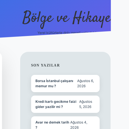
Bölge ve Hikaye
Yerel kültürlerle dolu neşeli yolculuk!
grand opera bet
SIDEBAR
SON YAZILAR
Borsa İstanbul çalışanı
Ağustos 6,
memur mu ?
2026
Kredi kartı gecikme faizi
Ağustos
gider yazilir mi ?
5, 2026
Avar ne demek tarih
Ağustos 4,
?
2026