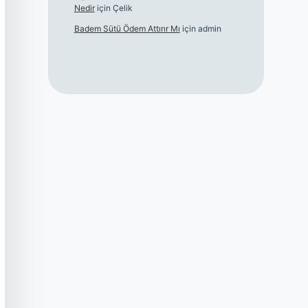
Nedir
için
Çelik
Badem Sütü Ödem Attırır Mı
için
admin