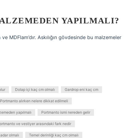
ALZEMEDEN YAPILMALI?
ta ve MDFlam’dır. Askılığın gövdesinde bu malzemeler
olur
Dolap içi kaç cm olmalı
Gardrop eni kaç cm
Portmanto alırken nelere dikkat edilmeli
zemeden yapılmalı
Portmanto ismi nereden gelir
ortmanto ve vestiyer arasındaki fark nedir
kadar olmalı
Temel derinliği kaç cm olmalı