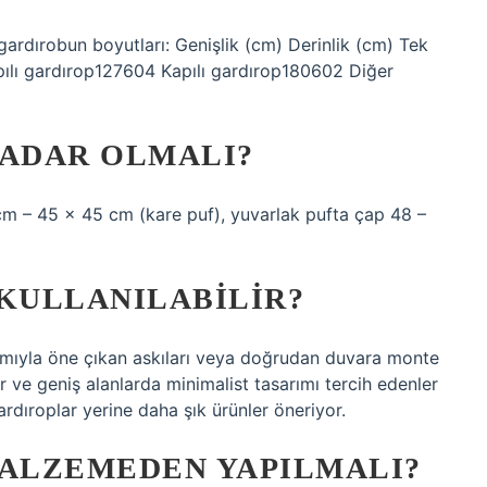
gardırobun boyutları: Genişlik (cm) Derinlik (cm) Tek
pılı gardırop127604 Kapılı gardırop180602 Diğer
KADAR OLMALI?
cm – 45 x 45 cm (kare puf), yuvarlak pufta çap 48 –
 KULLANILABILIR?
rımıyla öne çıkan askıları veya doğrudan duvara monte
Dar ve geniş alanlarda minimalist tasarımı tercih edenler
ardıroplar yerine daha şık ürünler öneriyor.
ALZEMEDEN YAPILMALI?