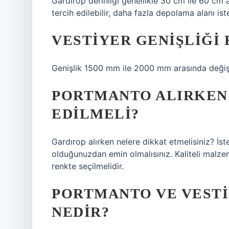
Gardırop derinliği genellikle 30 cm ile 60 cm a
tercih edilebilir, daha fazla depolama alanı iste
VESTIYER GENIŞLIĞI
Genişlik 1500 mm ile 2000 mm arasında değiş
PORTMANTO ALIRKEN
EDILMELI?
Gardırop alırken nelere dikkat etmelisiniz? İs
olduğunuzdan emin olmalısınız. Kaliteli malzem
renkte seçilmelidir.
PORTMANTO VE VESTI
NEDIR?