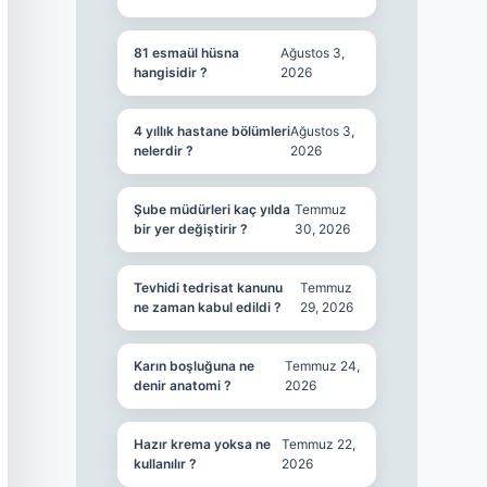
81 esmaül hüsna
Ağustos 3,
hangisidir ?
2026
4 yıllık hastane bölümleri
Ağustos 3,
nelerdir ?
2026
Şube müdürleri kaç yılda
Temmuz
bir yer değiştirir ?
30, 2026
Tevhidi tedrisat kanunu
Temmuz
ne zaman kabul edildi ?
29, 2026
Karın boşluğuna ne
Temmuz 24,
denir anatomi ?
2026
Hazır krema yoksa ne
Temmuz 22,
kullanılır ?
2026