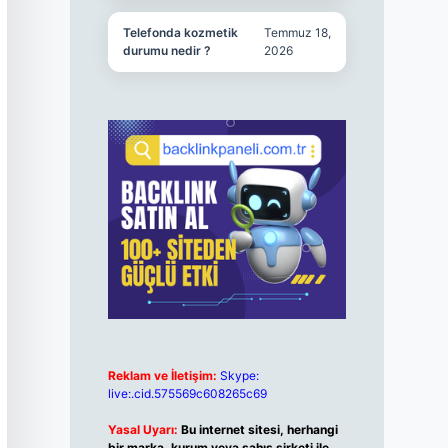
Telefonda kozmetik
Temmuz 18,
durumu nedir ?
2026
Reklam ve İletişim:
Skype:
live:.cid.575569c608265c69
Yasal Uyarı:
Bu internet sitesi, herhangi
bir marka, kurum veya şahıs şirketi ile