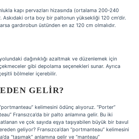
ğunlukla kapı pervazları hizasında (ortalama 200-240
 Askıdaki orta boy bir paltonun yüksekliği 120 cm’dir.
varsa gardırobun üstünden en az 120 cm olmalıdır.
ş yolundaki dağınıklığı azaltmak ve düzenlemek için
r ve çekmeceler gibi depolama seçenekleri sunar. Ayrıca
şitli bölmeler içerebilir.
EDEN GELIR?
 “portmanteau” kelimesini ödünç alıyoruz. “Porter”
eau” Fransızca’da bir palto anlamına gelir. Bu iki
 katlanan ve çok sayıda eşya taşıyabilen büyük bir bavul
ereden geliyor? Fransızca’dan “portmanteau” kelimesini
ca’da “taşımak” anlamına gelir ve “manteau”