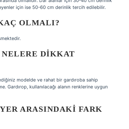
rasında olmalıdır. Dar alanlar için 30-40 cm derinlik
yenler için ise 50-60 cm derinlik tercih edilebilir.
 KAÇ OLMALI?
mektedir.
 NELERE DIKKAT
tediğiniz modelde ve rahat bir gardıroba sahip
e. Gardırop, kullanılacağı alanın renklerine uygun
YER ARASINDAKI FARK