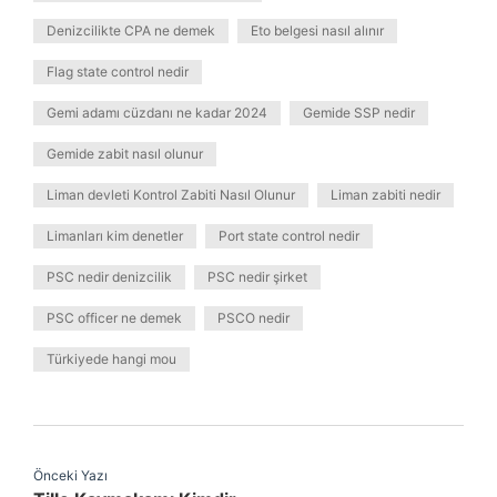
Denizcilikte CPA ne demek
Eto belgesi nasıl alınır
Flag state control nedir
Gemi adamı cüzdanı ne kadar 2024
Gemide SSP nedir
Gemide zabit nasıl olunur
Liman devleti Kontrol Zabiti Nasıl Olunur
Liman zabiti nedir
Limanları kim denetler
Port state control nedir
PSC nedir denizcilik
PSC nedir şirket
PSC officer ne demek
PSCO nedir
Türkiyede hangi mou
Önceki Yazı