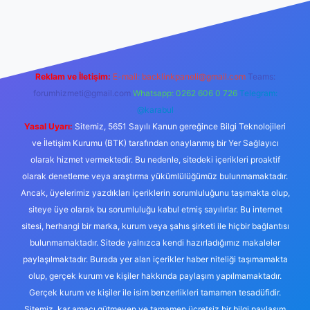
xbett.net
tulipbetgiris.org
Reklam ve İletişim:
E-mail:
backlinkpaneli@gmail.com
Teams:
forumhizmeti@gmail.com
Whatsapp: 0262 606 0 726
Telegram:
@karabul
Yasal Uyarı:
Sitemiz, 5651 Sayılı Kanun gereğince Bilgi Teknolojileri
ve İletişim Kurumu (BTK) tarafından onaylanmış bir Yer Sağlayıcı
olarak hizmet vermektedir. Bu nedenle, sitedeki içerikleri proaktif
olarak denetleme veya araştırma yükümlülüğümüz bulunmamaktadır.
Ancak, üyelerimiz yazdıkları içeriklerin sorumluluğunu taşımakta olup,
siteye üye olarak bu sorumluluğu kabul etmiş sayılırlar. Bu internet
sitesi, herhangi bir marka, kurum veya şahıs şirketi ile hiçbir bağlantısı
bulunmamaktadır. Sitede yalnızca kendi hazırladığımız makaleler
paylaşılmaktadır. Burada yer alan içerikler haber niteliği taşımamakta
olup, gerçek kurum ve kişiler hakkında paylaşım yapılmamaktadır.
Gerçek kurum ve kişiler ile isim benzerlikleri tamamen tesadüfidir.
Sitemiz, kar amacı gütmeyen ve tamamen ücretsiz bir bilgi paylaşım