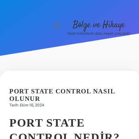
Bölge ve Hikaye
menüyü
aç
Yerel kültürlerle dolu neşeli yolculuk!
Anasayfa
Gizlilik Politikası
Yasal Uyarı
Hakkımızda
PORT STATE CONTROL NASIL
OLUNUR
Tarih: Ekim 16, 2024
PORT STATE
CONTROL NEDIR?