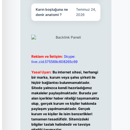
Karın boşluğuna ne
Temmuz 24,
denir anatomi ?
2026
Reklam ve İletişim:
Skype:
live:.cid.575569c608265c69
Yasal Uyarı:
Bu internet sitesi, herhangi
bir marka, kurum veya şahıs şirketi ile
hiçbir bağlantısı bulunmamaktadır.
Sitede yalnızca kendi hazırladığımız
makaleler paylaşılmaktadır. Burada yer
alan içerikler haber niteliği taşımamakta
olup, gerçek kurum ve kişiler hakkında
paylaşım yapılmamaktadır. Gerçek
kurum ve kişiler ile isim benzerlikleri
tamamen tesadüfidir. Sitemizdeki
bilgiler taslak halindedir ve tavsiye
niteliği taşımazlar.