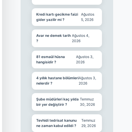
Kredi kartı gecikme faizi
Ağustos
gider yazilir mi ?
5, 2026
Avar ne demek tarih
Ağustos 4,
?
2026
81 esmaül hüsna
Ağustos 3,
hangisidir ?
2026
4 yıllık hastane bölümleri
Ağustos 3,
nelerdir ?
2026
Şube müdürleri kaç yılda
Temmuz
bir yer değiştirir ?
30, 2026
Tevhidi tedrisat kanunu
Temmuz
ne zaman kabul edildi ?
29, 2026