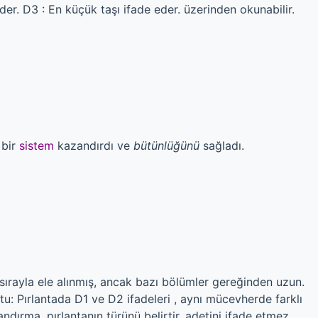
eder. D3 : En küçük taşı ifade eder. üzerinden okunabilir.
 bir
sistem
kazandırdı ve
bütünlüğünü
sağladı.
sırayla ele alınmış, ancak bazı bölümler gereğinden uzun.
: Pırlantada D1 ve D2 ifadeleri , aynı mücevherde farklı
andırma, pırlantanın türünü belirtir, adetini ifade etmez.