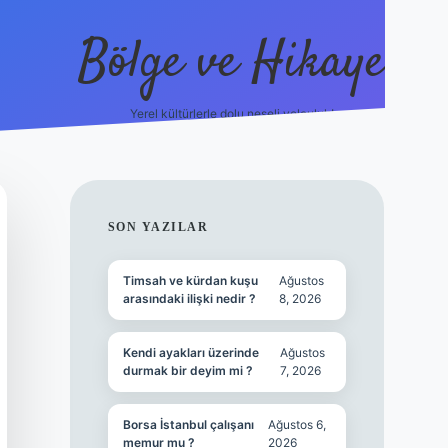
Bölge ve Hikaye
Yerel kültürlerle dolu neşeli yolculuk!
grand opera bet
elex
SIDEBAR
SON YAZILAR
Timsah ve kürdan kuşu
Ağustos
arasındaki ilişki nedir ?
8, 2026
Kendi ayakları üzerinde
Ağustos
durmak bir deyim mi ?
7, 2026
Borsa İstanbul çalışanı
Ağustos 6,
memur mu ?
2026