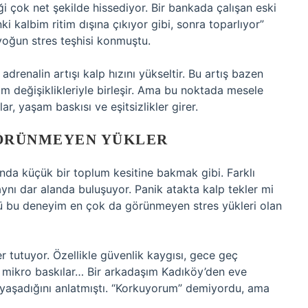
iği çok net şekilde hissediyor. Bir bankada çalışan eski
i kalbim ritim dışına çıkıyor gibi, sonra toparlıyor”
 yoğun stres teşhisi konmuştu.
drenalin artışı kalp hızını yükseltir. Bu artış bazen
im değişiklikleriyle birleşir. Ama bu noktada mesele
lar, yaşam baskısı ve eşitsizlikler girer.
GÖRÜNMEYEN YÜKLER
nda küçük bir toplum kesitine bakmak gibi. Farklı
ri aynı dar alanda buluşuyor. Panik atakta kalp tekler mi
ü bu deneyim en çok da görünmeyen stres yükleri olan
r tutuyor. Özellikle güvenlik kaygısı, gece geç
n mikro baskılar… Bir arkadaşım Kadıköy’den eve
yaşadığını anlatmıştı. “Korkuyorum” demiyordu, ama