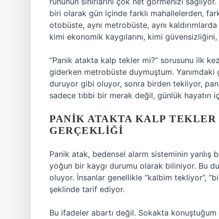
ruhunun sınırlarını çok net görmenizi sağlıyor.
biri olarak gün içinde farklı mahallelerden, f
otobüste, aynı metrobüste, aynı kaldırımlarda
kimi ekonomik kaygılarını, kimi güvensizliğini
“Panik atakta kalp tekler mi?” sorusunu ilk kez
giderken metrobüste duymuştum. Yanımdaki ge
duruyor gibi oluyor, sonra birden tekliyor, pa
sadece tıbbi bir merak değil, günlük hayatın 
PANIK ATAKTA KALP TEKLER
GERÇEKLIĞI
Panik atak, bedensel alarm sisteminin yanlış bi
yoğun bir kaygı durumu olarak biliniyor. Bu du
oluyor. İnsanlar genellikle “kalbim tekliyor”, “b
şeklinde tarif ediyor.
Bu ifadeler abartı değil. Sokakta konuştuğum b