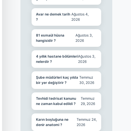
Avar ne demek tarih
Ağustos 4,
?
2026
81 esmaül hüsna
Ağustos 3,
hangisidir ?
2026
4 yıllık hastane bölümleri
Ağustos 3,
nelerdir ?
2026
Şube müdürleri kaç yılda
Temmuz
bir yer değiştirir ?
30, 2026
Tevhidi tedrisat kanunu
Temmuz
ne zaman kabul edildi ?
29, 2026
Karın boşluğuna ne
Temmuz 24,
denir anatomi ?
2026