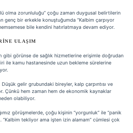
üçlü olma zorunluluğu” çoğu zaman duygusal belirtilerin
ışan genç bir erkekle konuştuğumda “Kalbim çarpıyor
msemese bile kendini hatırlatmaya devam ediyor.
ERINE ULAŞIM
 gibi görünse de sağlık hizmetlerine erişimle doğrudan
biri ile kamu hastanesinde uzun bekleme sürelerine
yor.
Düşük gelir grubundaki bireyler, kalp çarpıntısı ve
eliyor. Çünkü hem zaman hem de ekonomik kaynaklar
neden olabiliyor.
ığımız görüşmelerde, çoğu kişinin “yorgunluk” ile “panik
m. “Kalbim tekliyor ama işten izin alamam” cümlesi çok