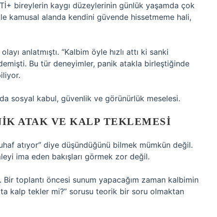
Tİ+ bireylerin kaygı düzeylerinin günlük yaşamda çok
ikle kamusal alanda kendini güvende hissetmeme hali,
layı anlatmıştı. “Kalbim öyle hızlı attı ki sanki
işti. Bu tür deneyimler, panik atakla birleştiğinde
liyor.
da sosyal kabul, güvenlik ve görünürlük meselesi.
NIK ATAK VE KALP TEKLEMESI
m tuhaf atıyor” diye düşündüğünü bilmek mümkün değil.
leyi ima eden bakışları görmek zor değil.
u. Bir toplantı öncesi sunum yapacağım zaman kalbimin
ta kalp tekler mi?” sorusu teorik bir soru olmaktan