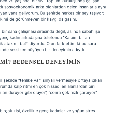
 Ben 29 yaşında, bir sivil toplum kuruluşunda çalışan
arklı sosyoekonomik arka planlardan gelen insanlarla aynı
 yan yana geliyorum. Bu şehirde herkes bir şey taşıyor;
, kimi de görünmeyen bir kaygı dalgasını.
 bir saha çalışması sırasında değil, aslında sabah işe
nç kadın arkadaşına telefonda “Kalbim bir an
nik atak mı bu?” diyordu. O an fark ettim ki bu soru
içinde sessizce büyüyen bir deneyimin adıydı.
 MI? BEDENSEL DENEYIMIN
r şekilde “tehlike var” sinyali vermesiyle ortaya çıkan
rumda kalp ritmi en çok hissedilen alanlardan biri
ir an duruyor gibi oluyor”, “sonra çok hızlı çarpıyor”
irçok kişi, özellikle genç kadınlar ve yoğun stres