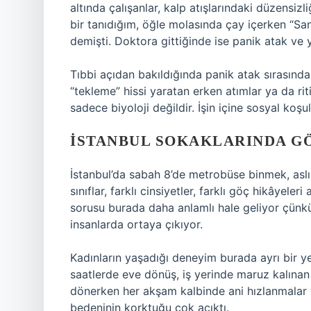
altında çalışanlar, kalp atışlarındaki düzensizl
bir tanıdığım, öğle molasında çay içerken “Sank
demişti. Doktora gittiğinde ise panik atak ve
Tıbbi açıdan bakıldığında panik atak sırasında a
“tekleme” hissi yaratan erken atımlar ya da rit
sadece biyoloji değildir. İşin içine sosyal koşul
İSTANBUL SOKAKLARINDA 
İstanbul’da sabah 8’de metrobüse binmek, aslı
sınıflar, farklı cinsiyetler, farklı göç hikâyele
sorusu burada daha anlamlı hale geliyor çünk
insanlarda ortaya çıkıyor.
Kadınların yaşadığı deneyim burada ayrı bir ye
saatlerde eve dönüş, iş yerinde maruz kalına
dönerken her akşam kalbinde ani hızlanmalar 
bedeninin korktuğu çok açıktı.