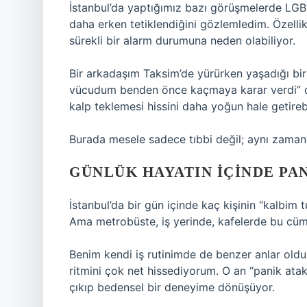
İstanbul’da yaptığımız bazı görüşmelerde LGB
daha erken tetiklendiğini gözlemledim. Özell
sürekli bir alarm durumuna neden olabiliyor.
Bir arkadaşım Taksim’de yürürken yaşadığı bir o
vücudum benden önce kaçmaya karar verdi” dem
kalp teklemesi hissini daha yoğun hale getirebi
Burada mesele sadece tıbbi değil; aynı zaman
GÜNLÜK HAYATIN İÇINDE PA
İstanbul’da bir gün içinde kaç kişinin “kalbi
Ama metrobüste, iş yerinde, kafelerde bu cüm
Benim kendi iş rutinimde de benzer anlar old
ritmini çok net hissediyorum. O an “panik atak
çıkıp bedensel bir deneyime dönüşüyor.