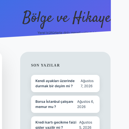
Bölge ve Hikaye
Yerel kültürlerle dolu neşeli yolculuk!
grand opera bet
el
SIDEBAR
SON YAZILAR
Kendi ayakları üzerinde
Ağustos
durmak bir deyim mi ?
7, 2026
Borsa İstanbul çalışanı
Ağustos 6,
memur mu ?
2026
Kredi kartı gecikme faizi
Ağustos
gider yazilir mi ?
5, 2026