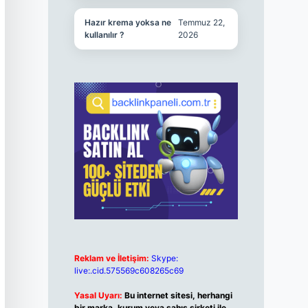
Hazır krema yoksa ne
Temmuz 22,
kullanılır ?
2026
Reklam ve İletişim:
Skype:
live:.cid.575569c608265c69
Yasal Uyarı:
Bu internet sitesi, herhangi
bir marka, kurum veya şahıs şirketi ile