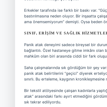
Erkekler tarafında ise farklı bir baskı var. “G
bastırılmasına neden oluyor. Bir inşaatta çal
ama önemsemiyorum” demişti. Oysa beden öne
SINIF, ERIŞIM VE SAĞLIK HIZMETL
Panik atak deneyimi sadece bireysel bir durum
bağlantılı. Özel hastaneye gitme imkânı olan 
mahkûm olan biri arasında ciddi bir fark oluşu
Saha çalışmalarında sık gördüğüm bir şey var: 
panik atak belirtilerini “geçici” diyerek ert
sınırlı. Bu erteleme, kaygının kronikleşmesine 
Bir tekstil atölyesinde çalışan kadınlarla yapt
atak” arasındaki farkı ayırt etmediğini gördü
sık tekrar ediliyordu.