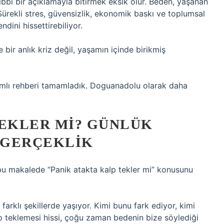
ıbbi bir açıklamayla bitirmek eksik olur. Beden, yaşanan
 Sürekli stres, güvensizlik, ekonomik baskı ve toplumsal
ndini hissettirebiliyor.
bir anlık kriz değil, yaşamın içinde birikmiş
psamlı rehberi tamamladık. Doguanadolu olarak daha
TEKLER MI? GÜNLÜK
R GERÇEKLIK
 bu makalede “Panik atakta kalp tekler mi” konusunu
farklı şekillerde yaşıyor. Kimi bunu fark ediyor, kimi
p teklemesi hissi, çoğu zaman bedenin bize söylediği