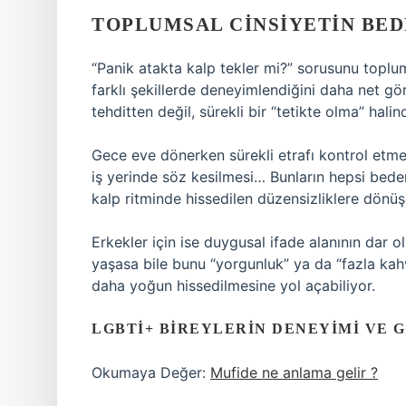
TOPLUMSAL CINSIYETIN BED
“Panik atakta kalp tekler mi?” sorusunu toplum
farklı şekillerde deneyimlendiğini daha net g
tehditten değil, sürekli bir “tetikte olma” hali
Gece eve dönerken sürekli etrafı kontrol etmek
iş yerinde söz kesilmesi… Bunların hepsi bede
kalp ritminde hissedilen düzensizliklere dönüşe
Erkekler için ise duygusal ifade alanının dar 
yaşasa bile bunu “yorgunluk” ya da “fazla kahve
daha yoğun hissedilmesine yol açabiliyor.
LGBTİ+ BIREYLERIN DENEYIMI VE
Okumaya Değer:
Mufide ne anlama gelir ?