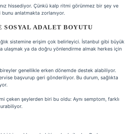
ız hissediyor. Çünkü kalp ritmi görünmez bir şey ve
i bunu anlatmakta zorlanıyor.
E SOSYAL ADALET BOYUTU
lık sistemine erişim çok belirleyici. İstanbul gibi büyük
na ulaşmak ya da doğru yönlendirme almak herkes için
ireyler genellikle erken dönemde destek alabiliyor.
ervise başvurup geri gönderiliyor. Bu durum, sağlıkta
yor.
imi çeken şeylerden biri bu oldu: Aynı semptom, farklı
rabiliyor.