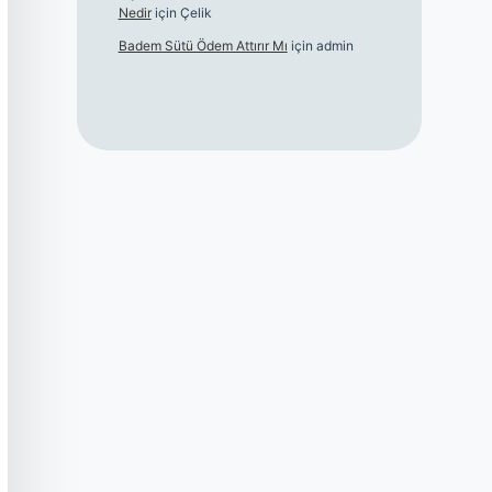
Nedir
için
Çelik
Badem Sütü Ödem Attırır Mı
için
admin