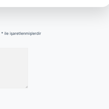
r
*
ile işaretlenmişlerdir