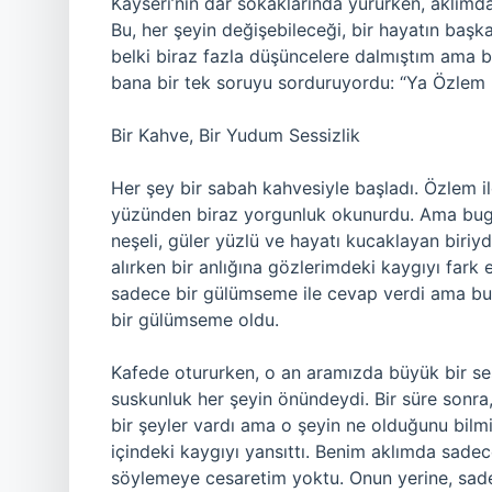
Kayseri’nin dar sokaklarında yürürken, aklım
Bu, her şeyin değişebileceği, bir hayatın baş
belki biraz fazla düşüncelere dalmıştım ama 
bana bir tek soruyu sorduruyordu: “Ya Özlem
Bir Kahve, Bir Yudum Sessizlik
Her şey bir sabah kahvesiyle başladı. Özlem il
yüzünden biraz yorgunluk okunurdu. Ama bugün,
neşeli, güler yüzlü ve hayatı kucaklayan biriy
alırken bir anlığına gözlerimdeki kaygıyı fark 
sadece bir gülümseme ile cevap verdi ama b
bir gülümseme oldu.
Kafede otururken, o an aramızda büyük bir sess
suskunluk her şeyin önündeydi. Bir süre sonra
bir şeyler vardı ama o şeyin ne olduğunu bilm
içindeki kaygıyı yansıttı. Benim aklımda sad
söylemeye cesaretim yoktu. Onun yerine, sade