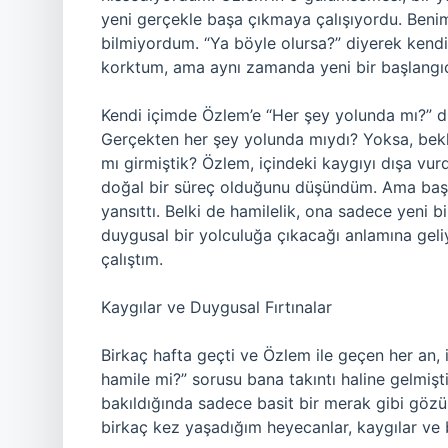
yeni gerçekle başa çıkmaya çalışıyordu. Beni
bilmiyordum. “Ya böyle olursa?” diyerek kend
korktum, ama aynı zamanda yeni bir başlangıç
Kendi içimde Özlem’e “Her şey yolunda mı?” 
Gerçekten her şey yolunda mıydı? Yoksa, bekl
mı girmiştik? Özlem, içindeki kaygıyı dışa vu
doğal bir süreç olduğunu düşündüm. Ama baş
yansıttı. Belki de hamilelik, ona sadece yeni
duygusal bir yolculuğa çıkacağı anlamına ge
çalıştım.
Kaygılar ve Duygusal Fırtınalar
Birkaç hafta geçti ve Özlem ile geçen her an
hamile mi?” sorusu bana takıntı haline gelmişt
bakıldığında sadece basit bir merak gibi gö
birkaç kez yaşadığım heyecanlar, kaygılar ve 