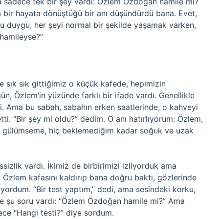
da sadece tek bir şey vardı: Özlem Özdoğan hamile mi?
ka bir hayata dönüştüğü bir anı düşündürdü bana. Evet,
bu duygu, her şeyi normal bir şekilde yaşamak varken,
 hamileyse?”
e sık sık gittiğimiz o küçük kafede, hepimizin
 Özlem’in yüzünde farklı bir ifade vardı. Genellikle
di. Ama bu sabah, sabahın erken saatlerinde, o kahveyi
etti. “Bir şey mi oldu?” dedim. O anı hatırlıyorum: Özlem,
u gülümseme, hiç beklemediğim kadar soğuk ve uzak
izlik vardı. İkimiz de birbirimizi izliyorduk ama
, Özlem kafasını kaldırıp bana doğru baktı, gözlerinde
iyordum. “Bir test yaptım,” dedi, ama sesindeki korku,
ece şu soru vardı: “Özlem Özdoğan hamile mi?” Ama
ce “Hangi testi?” diye sordum.