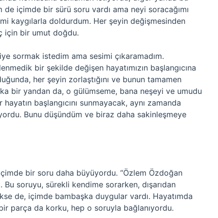
m de içimde bir sürü soru vardı ama neyi soracağımı
imi kaygılarla doldurdum. Her şeyin değişmesinden
 için bir umut doğdu.
diye sormak istedim ama sesimi çıkaramadım.
enmedik bir şekilde değişen hayatımızın başlangıcına
rduğunda, her şeyin zorlaştığını ve bunun tamamen
ka bir yandan da, o gülümseme, bana neşeyi ve umudu
 bir hayatın başlangıcını sunmayacak, aynı zamanda
liyordu. Bunu düşündüm ve biraz daha sakinleşmeye
, içimde bir soru daha büyüyordu. “Özlem Özdoğan
i. Bu soruyu, sürekli kendime sorarken, dışarıdan
zükse de, içimde bambaşka duygular vardı. Hayatımda
bir parça da korku, hep o soruyla bağlanıyordu.