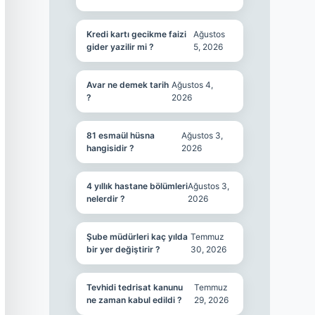
Kredi kartı gecikme faizi
Ağustos
gider yazilir mi ?
5, 2026
Avar ne demek tarih
Ağustos 4,
?
2026
81 esmaül hüsna
Ağustos 3,
hangisidir ?
2026
4 yıllık hastane bölümleri
Ağustos 3,
nelerdir ?
2026
Şube müdürleri kaç yılda
Temmuz
bir yer değiştirir ?
30, 2026
Tevhidi tedrisat kanunu
Temmuz
ne zaman kabul edildi ?
29, 2026