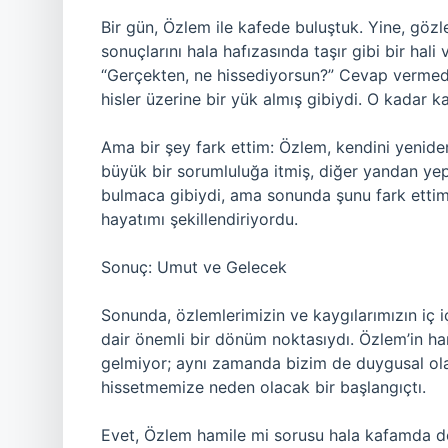
Bir gün, Özlem ile kafede buluştuk. Yine, gözl
sonuçlarını hala hafızasında taşır gibi bir hal
“Gerçekten, ne hissediyorsun?” Cevap vermedi,
hisler üzerine bir yük almış gibiydi. O kadar k
Ama bir şey fark ettim: Özlem, kendini yenide
büyük bir sorumluluğa itmiş, diğer yandan yep
bulmaca gibiydi, ama sonunda şunu fark ettim
hayatımı şekillendiriyordu.
Sonuç: Umut ve Gelecek
Sonunda, özlemlerimizin ve kaygılarımızın iç 
dair önemli bir dönüm noktasıydı. Özlem’in h
gelmiyor; aynı zamanda bizim de duygusal ol
hissetmemize neden olacak bir başlangıçtı.
Evet, Özlem hamile mi sorusu hala kafamda 