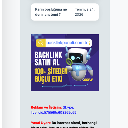
Karın boşluğuna ne
Temmuz 24,
denir anatomi ?
2026
Reklam ve İletişim:
Skype:
live:.cid.575569c608265c69
Yasal Uyarı:
Bu internet sitesi, herhangi
bir marka, kurum veya şahıs şirketi ile