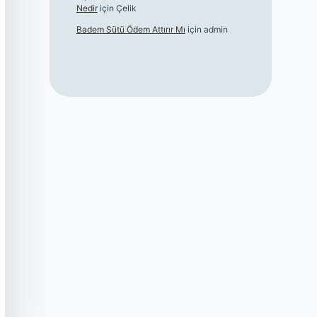
Nedir
için
Çelik
Badem Sütü Ödem Attırır Mı
için
admin