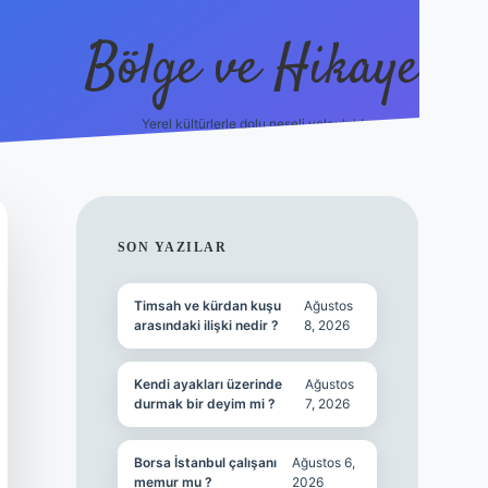
Bölge ve Hikaye
Yerel kültürlerle dolu neşeli yolculuk!
grand opera b
SIDEBAR
SON YAZILAR
Timsah ve kürdan kuşu
Ağustos
arasındaki ilişki nedir ?
8, 2026
Kendi ayakları üzerinde
Ağustos
durmak bir deyim mi ?
7, 2026
Borsa İstanbul çalışanı
Ağustos 6,
memur mu ?
2026