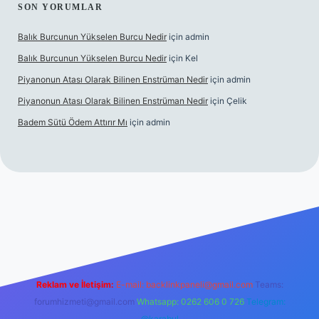
SON YORUMLAR
Balık Burcunun Yükselen Burcu Nedir
için
admin
Balık Burcunun Yükselen Burcu Nedir
için
Kel
Piyanonun Atası Olarak Bilinen Enstrüman Nedir
için
admin
Piyanonun Atası Olarak Bilinen Enstrüman Nedir
için
Çelik
Badem Sütü Ödem Attırır Mı
için
admin
t
elexbett.net
tulipbetgiris.org
Reklam ve İletişim:
E-mail:
backlinkpaneli@gmail.com
Teams:
forumhizmeti@gmail.com
Whatsapp: 0262 606 0 726
Telegram:
@karabul