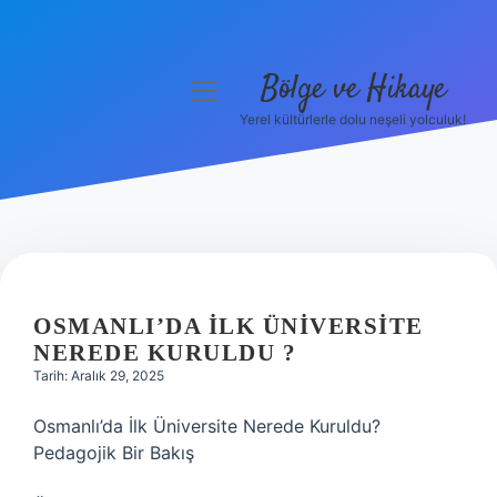
Bölge ve Hikaye
menüyü
aç
Yerel kültürlerle dolu neşeli yolculuk!
Anasayfa
Gizlilik Politikası
Yasal Uyarı
Hakkımızda
OSMANLI’DA ILK ÜNIVERSITE
NEREDE KURULDU ?
Tarih: Aralık 29, 2025
Osmanlı’da İlk Üniversite Nerede Kuruldu?
Pedagojik Bir Bakış