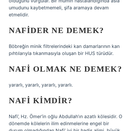
olduğunu vurgular. Bir mümin hastalandığında asla
umudunu kaybetmemeli, şifa aramaya devam
etmelidir.
NAFIDER NE DEMEK?
Böbreğin minik filtrelerindeki kan damarlarının kan
pıhtılarıyla tıkanmasıyla oluşan bir HUS türüdür.
NAFI OLMAK NE DEMEK?
yararlı, yararlı, yararlı, yararlı.
NAFI KIMDIR?
Nafi’, Hz. Ömer’in oğlu Abdullah’ın azatlı kölesidir. O
dönemde kölelerin ilim edinmelerine engel bir
durum olmadığından Nafi’ iyi bir hadis alimi, büyük