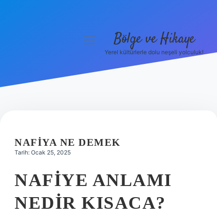
Bölge ve Hikaye
menüyü
aç
Yerel kültürlerle dolu neşeli yolculuk!
Anasayfa
Gizlilik Politikası
Yasal Uyarı
Hakkımızda
NAFIYA NE DEMEK
Tarih: Ocak 25, 2025
NAFIYE ANLAMI
NEDIR KISACA?