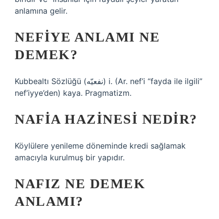
anlamına gelir.
NEFIYE ANLAMI NE
DEMEK?
Kubbealtı Sözlüğü (ﻧﻔﻌﻴّﻪ) i. (Ar. nef’і “fayda ile ilgili”
nef’iyye’den) kaya. Pragmatizm.
NAFIA HAZINESI NEDIR?
Köylülere yenileme döneminde kredi sağlamak
amacıyla kurulmuş bir yapıdır.
NAFIZ NE DEMEK
ANLAMI?