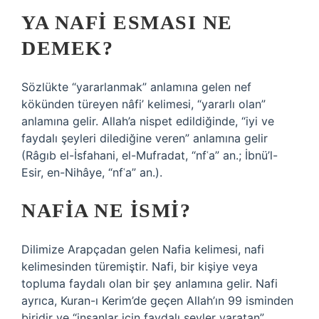
YA NAFI ESMASI NE
DEMEK?
Sözlükte “yararlanmak” anlamına gelen nef
kökünden türeyen nâfi’ kelimesi, “yararlı olan”
anlamına gelir. Allah’a nispet edildiğinde, “iyi ve
faydalı şeyleri dilediğine veren” anlamına gelir
(Râgıb el-İsfahani, el-Mufradat, “nfʿa” an.; İbnü’l-
Esir, en-Nihâye, “nfʿa” an.).
NAFIA NE ISMI?
Dilimize Arapçadan gelen Nafia kelimesi, nafi
kelimesinden türemiştir. Nafi, bir kişiye veya
topluma faydalı olan bir şey anlamına gelir. Nafi
ayrıca, Kuran-ı Kerim’de geçen Allah’ın 99 isminden
biridir ve “insanlar için faydalı şeyler yaratan”