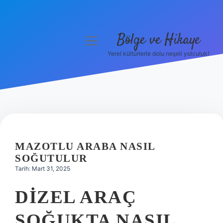
Bölge ve Hikaye
menüyü
aç
Yerel kültürlerle dolu neşeli yolculuk!
Anasayfa
Gizlilik Politikası
Yasal Uyarı
Hakkımızda
MAZOTLU ARABA NASIL
SOĞUTULUR
Tarih: Mart 31, 2025
DIZEL ARAÇ
SOĞUKTA NASIL