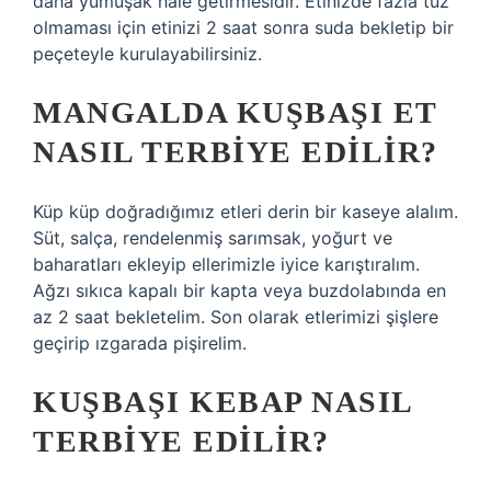
daha yumuşak hale getirmesidir. Etinizde fazla tuz
olmaması için etinizi 2 saat sonra suda bekletip bir
peçeteyle kurulayabilirsiniz.
MANGALDA KUŞBAŞI ET
NASIL TERBIYE EDILIR?
Küp küp doğradığımız etleri derin bir kaseye alalım.
Süt, salça, rendelenmiş sarımsak, yoğurt ve
baharatları ekleyip ellerimizle iyice karıştıralım.
Ağzı sıkıca kapalı bir kapta veya buzdolabında en
az 2 saat bekletelim. Son olarak etlerimizi şişlere
geçirip ızgarada pişirelim.
KUŞBAŞI KEBAP NASIL
TERBIYE EDILIR?