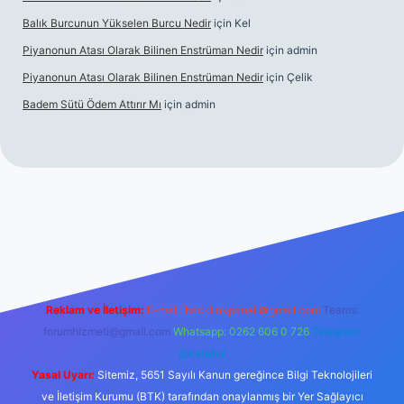
Balık Burcunun Yükselen Burcu Nedir
için
Kel
Piyanonun Atası Olarak Bilinen Enstrüman Nedir
için
admin
Piyanonun Atası Olarak Bilinen Enstrüman Nedir
için
Çelik
Badem Sütü Ödem Attırır Mı
için
admin
t
elexbett.net
tulipbetgiris.org
Reklam ve İletişim:
E-mail:
backlinkpaneli@gmail.com
Teams:
forumhizmeti@gmail.com
Whatsapp: 0262 606 0 726
Telegram:
@karabul
Yasal Uyarı:
Sitemiz, 5651 Sayılı Kanun gereğince Bilgi Teknolojileri
ve İletişim Kurumu (BTK) tarafından onaylanmış bir Yer Sağlayıcı