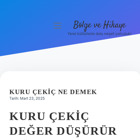
Bölge ve Hikaye
menüyü
aç
Yerel kültürlerle dolu neşeli yolculuk!
Anasayfa
Gizlilik Politikası
Yasal Uyarı
Hakkımızda
KURU ÇEKIÇ NE DEMEK
Tarih: Mart 23, 2025
KURU ÇEKIÇ
DEĞER DÜŞÜRÜR