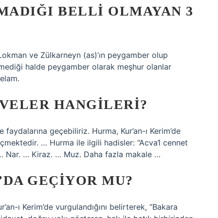
ADIĞI BELLI OLMAYAN 3
, Lokman ve Zülkarneyn (as)’ın peygamber olup
geçmediği halde peygamber olarak meşhur olanlar
selam.
VELER HANGILERI?
 faydalarına geçebiliriz. Hurma, Kur’an-ı Kerim’de
ektedir. … Hurma ile ilgili hadisler: “Acva1 cennet
 … Nar. … Kiraz. … Muz. Daha fazla makale …
’DA GEÇIYOR MU?
Kur’an-ı Kerim’de vurgulandığını belirterek, “Bakara