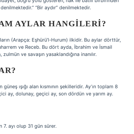
idayet, doğru yolu gösteren, hak ile batılı birbirinden
’ denilmektedir.” “Bir aydır” denilmektedir.
AM AYLAR HANGILERI?
arın (Arapça: Eşhürü’l-Hurum) ilkidir. Bu aylar dörttür,
 Muharrem ve Receb. Bu dört ayda, İbrahim ve İsmail
, zulmün ve savaşın yasaklandığına inanılır.
VAR?
güneş ışığı alan kısmının şekilleridir. Ay’ın toplam 8
eçici ay, dolunay, geçici ay, son dördün ve yarım ay.
 7. ayı olup 31 gün sürer.