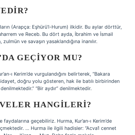
EDIR?
arın (Arapça: Eşhürü’l-Hurum) ilkidir. Bu aylar dörttür,
 Muharrem ve Receb. Bu dört ayda, İbrahim ve İsmail
, zulmün ve savaşın yasaklandığına inanılır.
’DA GEÇIYOR MU?
Kur’an-ı Kerim’de vurgulandığını belirterek, “Bakara
idayet, doğru yolu gösteren, hak ile batılı birbirinden
’ denilmektedir.” “Bir aydır” denilmektedir.
VELER HANGILERI?
 faydalarına geçebiliriz. Hurma, Kur’an-ı Kerim’de
ektedir. … Hurma ile ilgili hadisler: “Acva1 cennet