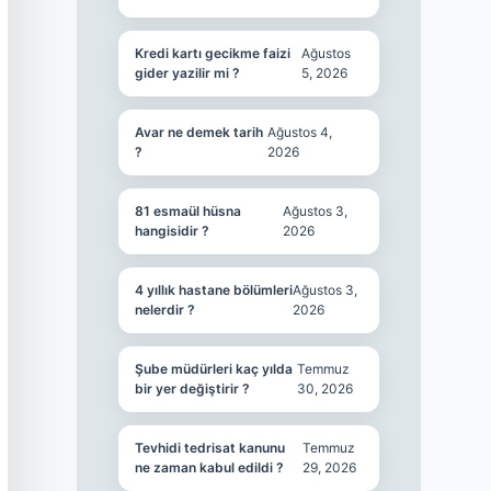
Kredi kartı gecikme faizi
Ağustos
gider yazilir mi ?
5, 2026
Avar ne demek tarih
Ağustos 4,
?
2026
81 esmaül hüsna
Ağustos 3,
hangisidir ?
2026
4 yıllık hastane bölümleri
Ağustos 3,
nelerdir ?
2026
Şube müdürleri kaç yılda
Temmuz
bir yer değiştirir ?
30, 2026
Tevhidi tedrisat kanunu
Temmuz
ne zaman kabul edildi ?
29, 2026