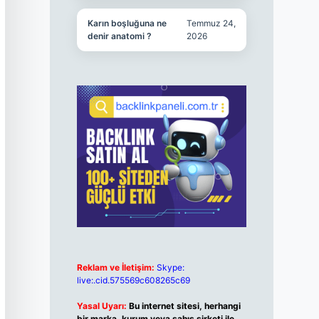
Karın boşluğuna ne
Temmuz 24,
denir anatomi ?
2026
Reklam ve İletişim:
Skype:
live:.cid.575569c608265c69
Yasal Uyarı:
Bu internet sitesi, herhangi
bir marka, kurum veya şahıs şirketi ile