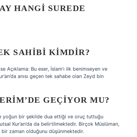
AY HANGI SUREDE
EK SAHIBI KIMDIR?
e Açıklama: Bu eser, İslam’ı ilk benimseyen ve
r’an’da anısı geçen tek sahabe olan Zeyd bin
KERIM’DE GEÇIYOR MU?
yoğun bir şekilde dua ettiği ve oruç tuttuğu
utsal Kur’an’da da belirtilmektedir. Birçok Müslüman,
ğı bir zaman olduğunu düşünmektedir.