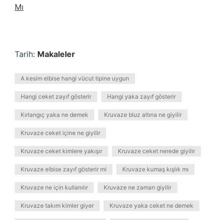
Mı
Tarih:
Makaleler
A kesim elbise hangi vücut tipine uygun
Hangi ceket zayıf gösterir
Hangi yaka zayıf gösterir
Kırlangıç yaka ne demek
Kruvaze bluz altına ne giyilir
Kruvaze ceket içine ne giyilir
Kruvaze ceket kimlere yakışır
Kruvaze ceket nerede giyilir
Kruvaze elbise zayıf gösterir mi
Kruvaze kumaş kışlık mı
Kruvaze ne için kullanılır
Kruvaze ne zaman giyilir
Kruvaze takım kimler giyer
Kruvaze yaka ceket ne demek