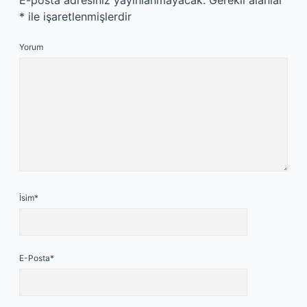
E-posta adresiniz yayınlanmayacak.
Gerekli alanlar
*
ile işaretlenmişlerdir
Yorum
İsim*
E-Posta*