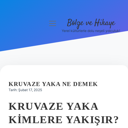
Bölge ve Hikaye
menüyü
aç
Yerel kültürlerle dolu neşeli yolculuk!
Anasayfa
Gizlilik Politikası
Yasal Uyarı
Hakkımızda
KRUVAZE YAKA NE DEMEK
Tarih: Şubat 17, 2025
KRUVAZE YAKA
KIMLERE YAKIŞIR?