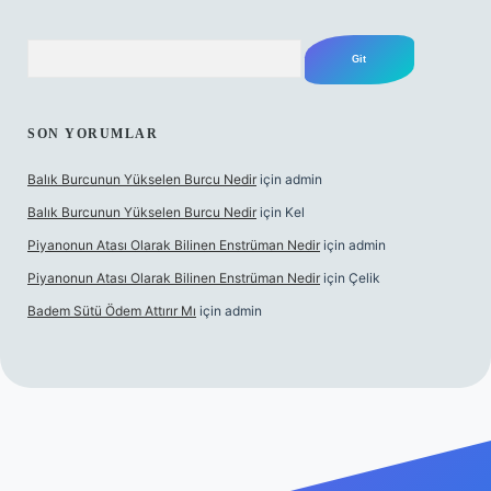
Arama
SON YORUMLAR
Balık Burcunun Yükselen Burcu Nedir
için
admin
Balık Burcunun Yükselen Burcu Nedir
için
Kel
Piyanonun Atası Olarak Bilinen Enstrüman Nedir
için
admin
Piyanonun Atası Olarak Bilinen Enstrüman Nedir
için
Çelik
Badem Sütü Ödem Attırır Mı
için
admin
lexbett.net
tulipbetgiris.org