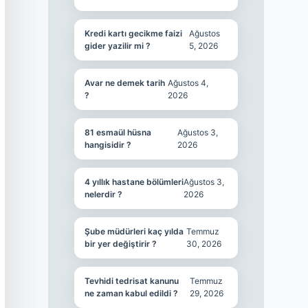
Kredi kartı gecikme faizi
Ağustos
gider yazilir mi ?
5, 2026
Avar ne demek tarih
Ağustos 4,
?
2026
81 esmaül hüsna
Ağustos 3,
hangisidir ?
2026
4 yıllık hastane bölümleri
Ağustos 3,
nelerdir ?
2026
Şube müdürleri kaç yılda
Temmuz
bir yer değiştirir ?
30, 2026
Tevhidi tedrisat kanunu
Temmuz
ne zaman kabul edildi ?
29, 2026