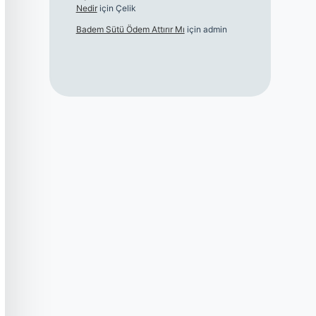
Nedir
için
Çelik
Badem Sütü Ödem Attırır Mı
için
admin