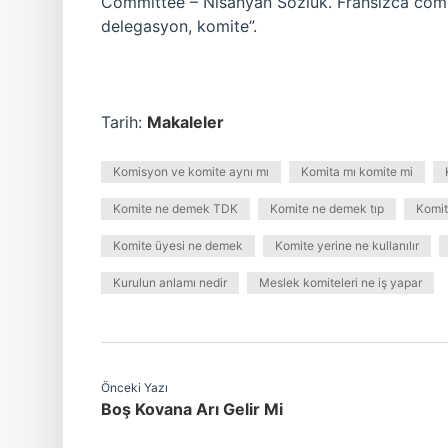
Committee – Nisanyan Sözlük. Fransızca comité
delegasyon, komite”.
Tarih:
Makaleler
Komisyon ve komite aynı mı
Komita mı komite mi
Komite ne demek TDK
Komite ne demek tıp
Komit
Komite üyesi ne demek
Komite yerine ne kullanılır
Kurulun anlamı nedir
Meslek komiteleri ne iş yapar
Önceki Yazı
Boş Kovana Arı Gelir Mi