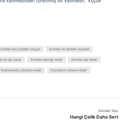
 kelimesinden türetilmiş bir kelimedir, “küçük
Komite kaç kişiden oluşur
Komite ne demek siyaset
e ne işe yarar
Komite tekniği nedir
Komite tipi nedir
Komitelerle yönetim nedir
Komitenin anlamı nedir
Sonraki Yazı
Hangi Çelik Daha Sert