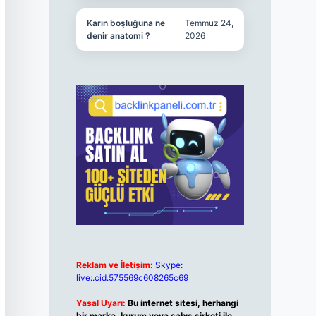
Karın boşluğuna ne
Temmuz 24,
denir anatomi ?
2026
Reklam ve İletişim:
Skype:
live:.cid.575569c608265c69
Yasal Uyarı:
Bu internet sitesi, herhangi
bir marka, kurum veya şahıs şirketi ile