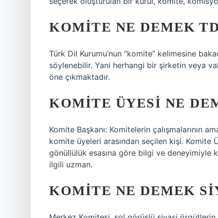
seçerek oluşturulan bir kurul, komite, komisy
KOMITE NE DEMEK T
Türk Dil Kurumu’nun “komite” kelimesine bakac
söylenebilir. Yani herhangi bir şirketin veya va
öne çıkmaktadır.
KOMITE ÜYESI NE DE
Komite Başkanı: Komitelerin çalışmalarının am
komite üyeleri arasından seçilen kişi. Komite 
gönüllülük esasına göre bilgi ve deneyimiyle 
ilgili uzman.
KOMITE NE DEMEK SI
Merkez Komitesi, sol görüşlü siyasi örgütlerin