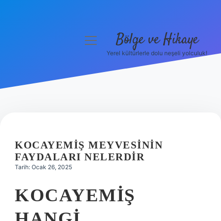
Bölge ve Hikaye
menüyü
aç
Yerel kültürlerle dolu neşeli yolculuk!
Anasayfa
Gizlilik Politikası
Yasal Uyarı
Hakkımızda
KOCAYEMIŞ MEYVESININ
FAYDALARI NELERDIR
Tarih: Ocak 26, 2025
KOCAYEMIŞ
HANGI