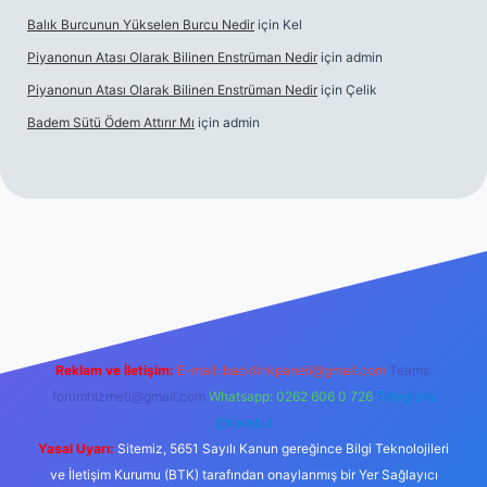
Balık Burcunun Yükselen Burcu Nedir
için
Kel
Piyanonun Atası Olarak Bilinen Enstrüman Nedir
için
admin
Piyanonun Atası Olarak Bilinen Enstrüman Nedir
için
Çelik
Badem Sütü Ödem Attırır Mı
için
admin
lexbett.net
tulipbetgiris.org
Reklam ve İletişim:
E-mail:
backlinkpaneli@gmail.com
Teams:
forumhizmeti@gmail.com
Whatsapp: 0262 606 0 726
Telegram:
@karabul
Yasal Uyarı:
Sitemiz, 5651 Sayılı Kanun gereğince Bilgi Teknolojileri
ve İletişim Kurumu (BTK) tarafından onaylanmış bir Yer Sağlayıcı