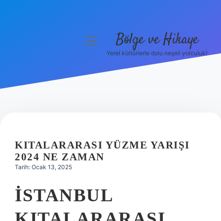
Bölge ve Hikaye
menüyü
aç
Yerel kültürlerle dolu neşeli yolculuk!
Anasayfa
Gizlilik Politikası
Yasal Uyarı
Hakkımızda
KITALARARASI YÜZME YARIŞI
2024 NE ZAMAN
Tarih: Ocak 13, 2025
İSTANBUL
KITALARARASI