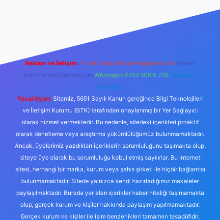
elexbett.net
tulipbetgiris.org
Reklam ve İletişim:
E-mail:
backlinkpaneli@gmail.com
Teams:
forumhizmeti@gmail.com
Whatsapp: 0262 606 0 726
Telegram:
@karabul
Yasal Uyarı:
Sitemiz, 5651 Sayılı Kanun gereğince Bilgi Teknolojileri
ve İletişim Kurumu (BTK) tarafından onaylanmış bir Yer Sağlayıcı
olarak hizmet vermektedir. Bu nedenle, sitedeki içerikleri proaktif
olarak denetleme veya araştırma yükümlülüğümüz bulunmamaktadır.
Ancak, üyelerimiz yazdıkları içeriklerin sorumluluğunu taşımakta olup,
siteye üye olarak bu sorumluluğu kabul etmiş sayılırlar. Bu internet
sitesi, herhangi bir marka, kurum veya şahıs şirketi ile hiçbir bağlantısı
bulunmamaktadır. Sitede yalnızca kendi hazırladığımız makaleler
paylaşılmaktadır. Burada yer alan içerikler haber niteliği taşımamakta
olup, gerçek kurum ve kişiler hakkında paylaşım yapılmamaktadır.
Gerçek kurum ve kişiler ile isim benzerlikleri tamamen tesadüfidir.