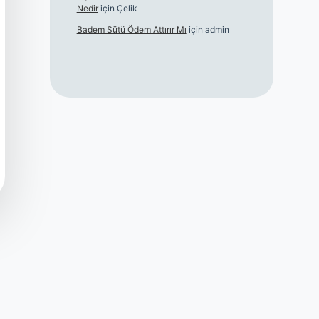
Nedir
için
Çelik
Badem Sütü Ödem Attırır Mı
için
admin