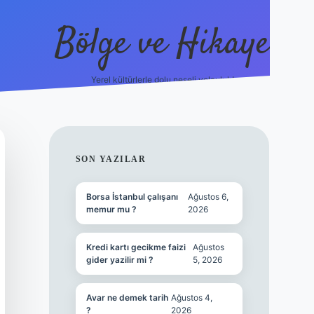
Bölge ve Hikaye
Yerel kültürlerle dolu neşeli yolculuk!
grand opera be
SIDEBAR
SON YAZILAR
Borsa İstanbul çalışanı
Ağustos 6,
memur mu ?
2026
Kredi kartı gecikme faizi
Ağustos
gider yazilir mi ?
5, 2026
Avar ne demek tarih
Ağustos 4,
?
2026