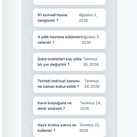
81 esmaül hüsna
Ağustos 3,
hangisidir ?
2026
4 yıllık hastane bölümleri
Ağustos 3,
nelerdir ?
2026
Şube müdürleri kaç yılda
Temmuz
bir yer değiştirir ?
30, 2026
Tevhidi tedrisat kanunu
Temmuz
ne zaman kabul edildi ?
29, 2026
Karın boşluğuna ne
Temmuz 24,
denir anatomi ?
2026
Hazır krema yoksa ne
Temmuz 22,
kullanılır ?
2026