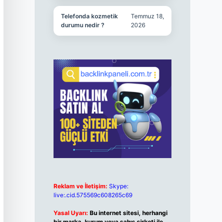
Telefonda kozmetik
Temmuz 18,
durumu nedir ?
2026
Reklam ve İletişim:
Skype:
live:.cid.575569c608265c69
Yasal Uyarı:
Bu internet sitesi, herhangi
bir marka, kurum veya şahıs şirketi ile