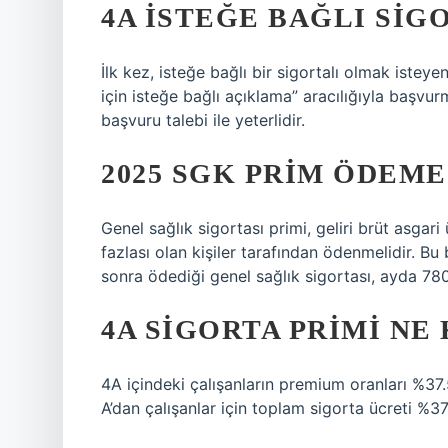
4A ISTEĞE BAĞLI SIGO
İlk kez, isteğe bağlı bir sigortalı olmak isteyen
için isteğe bağlı açıklama” aracılığıyla başvurm
başvuru talebi ile yeterlidir.
2025 SGK PRIM ÖDEME
Genel sağlık sigortası primi, geliri brüt asgari
fazlası olan kişiler tarafından ödenmelidir. B
sonra ödediği genel sağlık sigortası, ayda 780
4A SIGORTA PRIMI NE
4A içindeki çalışanların premium oranları %37.5
A’dan çalışanlar için toplam sigorta ücreti %37.