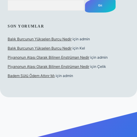
Arama
SON YORUMLAR
Balık Burcunun Yükselen Burcu Nedir
için
admin
Balık Burcunun Yükselen Burcu Nedir
için
Kel
Piyanonun Atası Olarak Bilinen Enstrüman Nedir
için
admin
Piyanonun Atası Olarak Bilinen Enstrüman Nedir
için
Çelik
Badem Sütü Ödem Attırır Mı
için
admin
 bet
elexbett.net
tulipbetgiris.org