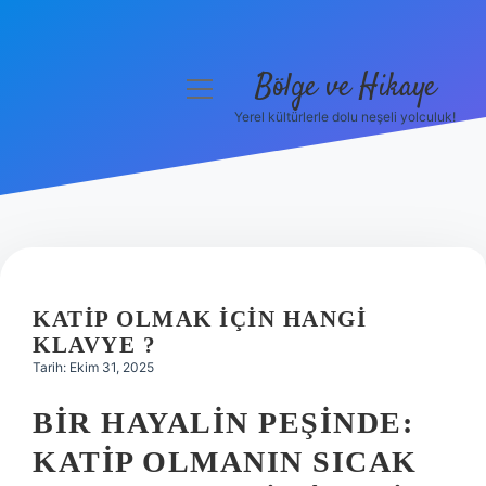
Bölge ve Hikaye
menüyü
aç
Yerel kültürlerle dolu neşeli yolculuk!
Anasayfa
Gizlilik Politikası
Yasal Uyarı
Hakkımızda
KATIP OLMAK IÇIN HANGI
KLAVYE ?
Tarih: Ekim 31, 2025
BIR HAYALIN PEŞINDE:
KATIP OLMANIN SICAK