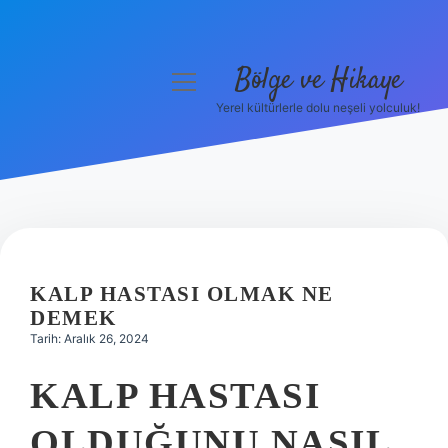
Bölge ve Hikaye
menüyü
aç
Yerel kültürlerle dolu neşeli yolculuk!
Anasayfa
Gizlilik Politikası
Yasal Uyarı
Hakkımızda
KALP HASTASI OLMAK NE
DEMEK
Tarih: Aralık 26, 2024
KALP HASTASI
OLDUĞUNU NASIL