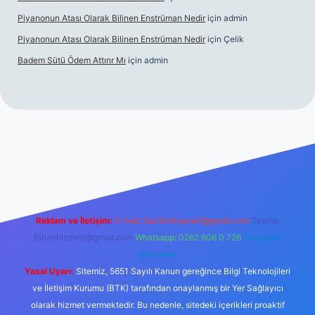
Piyanonun Atası Olarak Bilinen Enstrüman Nedir
için
admin
Piyanonun Atası Olarak Bilinen Enstrüman Nedir
için
Çelik
Badem Sütü Ödem Attırır Mı
için
admin
t
elexbett.net
tulipbetgiris.org
Reklam ve İletişim:
E-mail:
backlinkpaneli@gmail.com
Teams:
forumhizmeti@gmail.com
Whatsapp: 0262 606 0 726
Telegram:
@karabul
Yasal Uyarı:
Sitemiz, 5651 Sayılı Kanun gereğince Bilgi Teknolojileri
ve İletişim Kurumu (BTK) tarafından onaylanmış bir Yer Sağlayıcı
olarak hizmet vermektedir. Bu nedenle, sitedeki içerikleri proaktif