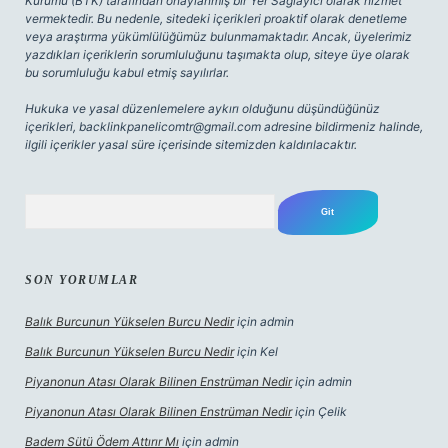
Kurumu (BTK) tarafından onaylanmış bir Yer Sağlayıcı olarak hizmet
vermektedir. Bu nedenle, sitedeki içerikleri proaktif olarak denetleme
veya araştırma yükümlülüğümüz bulunmamaktadır. Ancak, üyelerimiz
yazdıkları içeriklerin sorumluluğunu taşımakta olup, siteye üye olarak
bu sorumluluğu kabul etmiş sayılırlar.
Hukuka ve yasal düzenlemelere aykırı olduğunu düşündüğünüz
içerikleri,
backlinkpanelicomtr@gmail.com
adresine bildirmeniz halinde,
ilgili içerikler yasal süre içerisinde sitemizden kaldırılacaktır.
Arama
SON YORUMLAR
Balık Burcunun Yükselen Burcu Nedir
için
admin
Balık Burcunun Yükselen Burcu Nedir
için
Kel
Piyanonun Atası Olarak Bilinen Enstrüman Nedir
için
admin
Piyanonun Atası Olarak Bilinen Enstrüman Nedir
için
Çelik
Badem Sütü Ödem Attırır Mı
için
admin