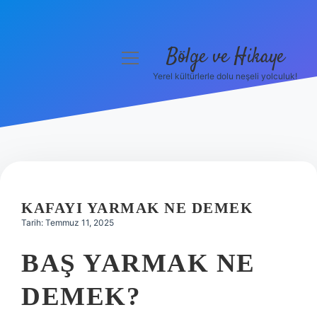
Bölge ve Hikaye
menüyü
aç
Yerel kültürlerle dolu neşeli yolculuk!
Anasayfa
Gizlilik Politikası
Yasal Uyarı
Hakkımızda
KAFAYI YARMAK NE DEMEK
Tarih: Temmuz 11, 2025
BAŞ YARMAK NE
DEMEK?